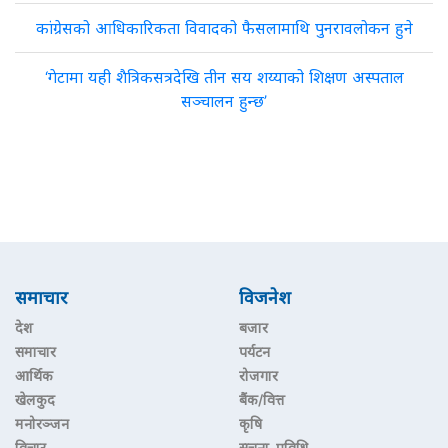
कांग्रेसको आधिकारिकता विवादको फैसलामाथि पुनरावलोकन हुने
‘गेटामा यही शैत्रिकसत्रदेखि तीन सय शय्याको शिक्षण अस्पताल
सञ्चालन हुन्छ’
समाचार
विजनेश
देश
बजार
समाचार
पर्यटन
आर्थिक
रोजगार
खेलकुद
बैंक/वित्त
मनोरञ्जन
कृषि
विचार
सूचना–प्रविधि