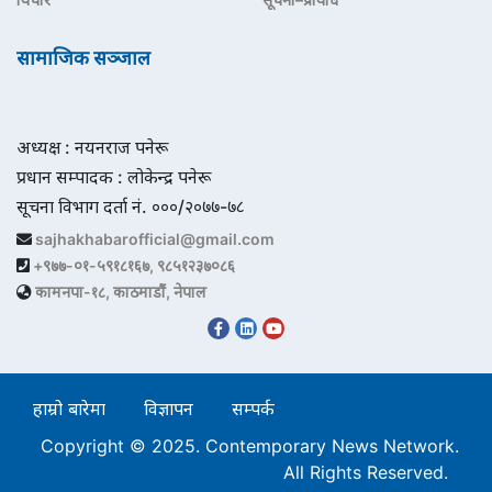
सामाजिक सञ्जाल
अध्यक्ष : नयनराज पनेरू
प्रधान सम्पादक : लोकेन्द्र पनेरू
सूचना विभाग दर्ता नं. ०००/२०७७-७८
sajhakhabarofficial@gmail.com
+९७७-०१-५९१८१६७, ९८५१२३७०८६
कामनपा-१८, काठमाडौं, नेपाल
हाम्रो बारेमा
विज्ञापन
सम्पर्क
Copyright © 2025. Contemporary News Network.
All Rights Reserved.