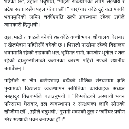
भएको छ”, उहाँले भन्नुभयो, “पहिरो रोकथामका लागि सङ्घीय र
प्रदेश सरकारसँग पहल गरेका छौँ ।” चार/चार कोठे दुई वटा पक्की
भवनमुनिको जमिन चर्कीएपछि ढल्ने अवस्थामा रहेका उहाँले
जानकारी दिनुभयो ।
ढङ्गा, माटो र काठले बनेको १७ कोठे कच्ची भवन, शौचालय, घेराबार
र खेलमैदान पहिरोसँगै बगेको छ । भिरालो पाखोमा रहेको विद्यालय
भवनमाथि रहेको सडकको भल, भूमिगत पानी, कमजोर भूगोल र तल
रहेको दाजुङखोलाको कटानका कारण पहिरो गएको स्थानीय
बताउँछन् ।
पहिरोले रु तीन करोडभन्दा बढीको भौतिक संरचनामा क्षति
पुर्‍याएको विद्यालय व्यवस्थापन समितिका कार्यवाहक अध्यक्ष
पबहादुर विश्वकर्माले बताउनुभयो । “किमबोटको अस्थायी भवन
परिसरमा घेराबार, ढल व्यवस्थापन र संरक्षणका लागि स्रोतको
खोजीमा छौँ”, उहाँले भन्नुभयो, “पुरानो भवनको ढुङ्गा र फर्निचर प्रयोग
गरेर अस्थायी भवन बनाएका हौँ ।”