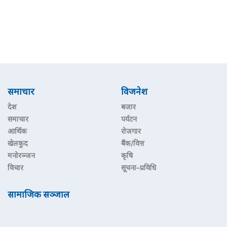
समाचार
विजनेश
देश
बजार
समाचार
पर्यटन
आर्थिक
रोजगार
खेलकुद
बैंक/वित्त
मनोरञ्जन
कृषि
विचार
सूचना–प्रविधि
सामाजिक सञ्जाल