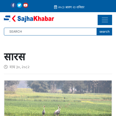
search
सारस
माघ ३०, २०८२