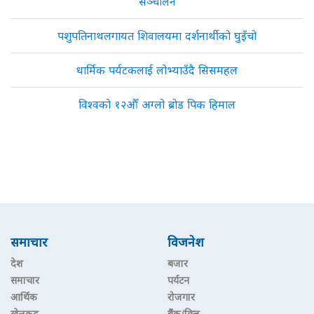
सञ्चालन
पशुपतिनाथलगायत शिवालयमा दर्शनार्थीको घुइँचो
धार्मिक पर्यटकलाई लोभ्याउँदै सिसमहल
विश्वको १२औँ अग्लो ब्रोड पिक हिमाल
समाचार
विजनेश
देश
बजार
समाचार
पर्यटन
आर्थिक
रोजगार
खेलकुद
बैंक/वित्त