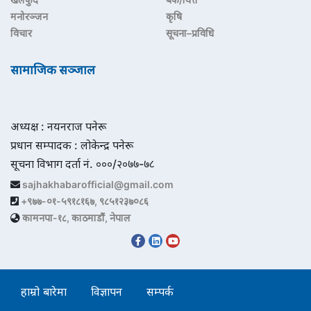
मनोरञ्जन
कृषि
विचार
सूचना–प्रविधि
सामाजिक सञ्जाल
अध्यक्ष : नयनराज पनेरू
प्रधान सम्पादक : लोकेन्द्र पनेरू
सूचना विभाग दर्ता नं. ०००/२०७७-७८
sajhakhabarofficial@gmail.com
+९७७-०१-५९१८१६७, ९८५१२३७०८६
कामनपा-१८, काठमाडौं, नेपाल
हाम्रो बारेमा
विज्ञापन
सम्पर्क