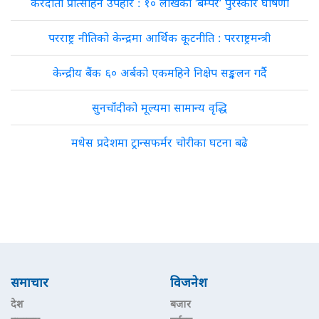
करदाता प्रोत्साहन उपहार : १० लाखको ‘बम्पर’ पुरस्कार घोषणा
परराष्ट्र नीतिको केन्द्रमा आर्थिक कूटनीति : परराष्ट्रमन्त्री
केन्द्रीय बैंक ६० अर्बको एकमहिने निक्षेप सङ्कलन गर्दै
सुनचाँदीको मूल्यमा सामान्य वृद्धि
मधेस प्रदेशमा ट्रान्सफर्मर चोरीका घटना बढे
समाचार
विजनेश
देश
बजार