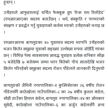
हुन्छन् ।
उनीहरुले आफुहरुलाई चर्चित फेसबुक ग्रुप ‘मेन्स रुम रिलोडेड’
(एमआरआर)का सदस्य बताउँछन् । धर्म, संस्कृति र परम्पराको
संरक्षण र प्रवर्द्धन गर्नु युवाहरुको कर्तव्य भएको उनीहरुको भनाइ छ
।
एमआरआरमा बागलुङका १० युवामात्र सदस्य भएपनि उनीहरुको
भजन किर्तन समुहमा युवाको सङ्ख्या उल्लेख्य रुपमा जोडिँदै गएका
छन् । विभिन्न पेसा व्यवसायमा आवद्ध युवाहरु प्रत्येक शनिबार साँझ
५ बजेदेखि ७ बजेसम्म जम्मा भएर बितेको पाँच सातादेखि भजन
किर्तन गरिरहेको समुहका सदस्य रोशन पौडेलले जानकारी दिनुभयो
।
बागलुङको जैमिनी नगरपालिका–१ कुश्मिसेराका २६ वर्षीय रोशन
पौडेलसँगै काठेखोला गाउँपालिका–८ का २७ वर्षीय कुशल कंडेल,
सोही ठाउँका हिमाल कंडेल, बागलुङ नगरपालिका–१४ का ओमकार
सुवेदी, काठेखोला गाउँपालिका–६ का अर्जुन कंडेलसँगै अन्य