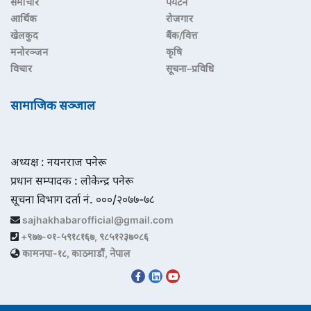
समाचार
पर्यटन
आर्थिक
रोजगार
खेलकुद
बैंक/वित्त
मनोरञ्जन
कृषि
विचार
सूचना–प्रविधि
सामाजिक सञ्जाल
अध्यक्ष : नयनराज पनेरू
प्रधान सम्पादक : लोकेन्द्र पनेरू
सूचना विभाग दर्ता नं. ०००/२०७७-७८
sajhakhabarofficial@gmail.com
+९७७-०१-५९१८१६७, ९८५१२३७०८६
कामनपा-१८, काठमाडौं, नेपाल