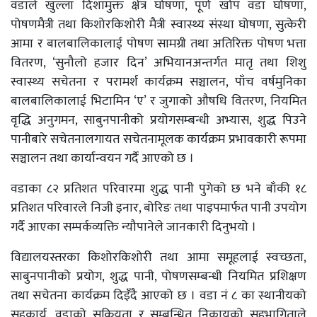
वडाले खुल्ला दिशामुक्त क्षेत्र घोषणा, पूर्ण खोप वडा घोषणा,
पोषणमैत्री तथा किशोरकिशोरी मैत्री स्वास्थ्य संस्था घोषणा, सुत्केरी
आमा र बालबालिकालाई पोषण सामग्री तथा अतिरिक्त पोषण भत्ता
वितरण, ‘सुनौलो हजार दिन’ अभियानअन्तर्गत मातृ तथा शिशु
स्वास्थ्य सचेतना र परामर्श कार्यक्रम सञ्चालन, पाँच वर्षमुनिका
बालबालिकालाई भिटामिन ‘ए’ र जुगाको औषधि वितरण, नियमित
वृद्धि अनुगमन, साबुनपानीको प्रयोगसम्बन्धी अभ्यास, शुद्ध पिउने
पानीबारे सचेतनालगायत सचेतनामूलक कार्यक्रम प्रभावकारी रूपमा
सञ्चालन तथा कार्यान्वयन गर्दै आएको छ ।
वडाका ८२ प्रतिशत परिवारमा शुद्ध पानी पुगेको छ भने बाँकी १८
प्रतिशत परिवारले निजी इनार, बोरिङ तथा पाइपमार्फत पानी उपयोग
गर्दै आएका सम्पर्कव्यक्ति न्यौपानेले जानकारी दिनुभयो ।
विद्यालयस्तरका किशोरकिशोरी तथा आमा समूहलाई स्वच्छता,
साबुनपानीको प्रयोग, शुद्ध पानी, पोषणसम्बन्धी नियमित प्रशिक्षण
तथा सचेतना कार्यक्रम दिइँदै आएको छ । वडा नं ८ का स्थानीयको
सहकार्य, वडाको सक्रियता र सम्बन्धित निकायको सहभागिताले