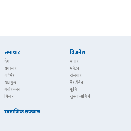
समाचार
विजनेश
देश
बजार
समाचार
पर्यटन
आर्थिक
रोजगार
खेलकुद
बैंक/वित्त
मनोरञ्जन
कृषि
विचार
सूचना–प्रविधि
सामाजिक सञ्जाल