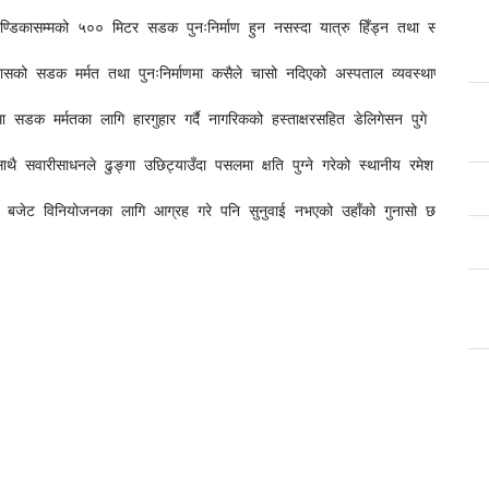
्डिकासम्मको ५०० मिटर सडक पुनःनिर्माण हुन नसस्दा यात्रु हिँड्न तथा सवारीसाधन
 सडक मर्मत तथा पुनःनिर्माणमा कसैले चासो नदिएको अस्पताल व्यवस्थापन समितिका न
 मर्मतका लागि हारगुहार गर्दै नागरिकको हस्ताक्षरसहित डेलिगेसन पुगे पनि बेवास्त
 साथै सवारीसाधनले ढुङ्गा उछिट्याउँदा पसलमा क्षति पुग्ने गरेको स्थानीय रमेश श्रे
ा बजेट विनियोजनका लागि आग्रह गरे पनि सुनुवाई नभएको उहाँको गुनासो छ । पूर्वा