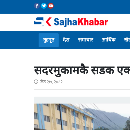
गृहपृष्ठ
देश
समाचार
आर्थिक
खे
सदरमुकामकै सडक एक
जेठ २७, २०८२