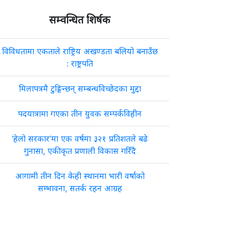
 सञ्चालन गर्न समस्या हुने गरेको स्थानीय थमनारायण पौडेलले बताउनुभयो । अस्पता
सम्वन्धित शिर्षक
िवर्तमान अध्यक्ष शङ्कर गिरीले बताउनुभयो । यही सडक हुँदै पूर्वाधार विकास का
विविधतामा एकताले राष्ट्रिय अखण्डता बलियो बनाउँछ
ा गरेको अस्पतालका निवर्तमान अध्यक्ष गिरीले बताउनुभयो ।

: राष्ट्रपति
ष्ठले बताउनुभयो । कुश्मा नगरपालिका–५ का वडाध्यक्ष रामहरि शर्माले आफ्नो वडामा आ
मिलापत्रमै टुङ्गिन्छन् सम्बन्धविच्छेदका मुद्दा
धार विकास कार्यालय पर्वतले यो वर्ष सडक निर्माण गर्न बजेट नभएकाले सम्भव नरहेक
पदयात्रामा गएका तीन युवक सम्पर्कविहीन
‘हेलो सरकार’मा एक वर्षमा ३२१ प्रतिशतले बढे
गुनासा, एकीकृत प्रणाली विकास गरिँदै
आगामी तीन दिन केही स्थानमा भारी वर्षाको
सम्भावना, सतर्क रहन आग्रह