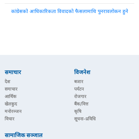
कांग्रेसको आधिकारिकता विवादको फैसलामाथि पुनरावलोकन हुने
समाचार
विजनेश
देश
बजार
समाचार
पर्यटन
आर्थिक
रोजगार
खेलकुद
बैंक/वित्त
मनोरञ्जन
कृषि
विचार
सूचना–प्रविधि
सामाजिक सञ्जाल