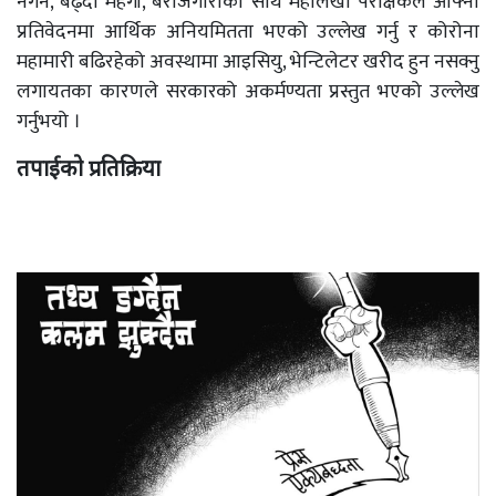
नगर्ने, बढ्दो महँगी, बेरोजगारीका साथै महालेखा परीक्षकले आफ्नो
प्रतिवेदनमा आर्थिक अनियमितता भएको उल्लेख गर्नु र कोरोना
महामारी बढिरहेको अवस्थामा आइसियु, भेन्टिलेटर खरीद हुन नसक्नु
लगायतका कारणले सरकारको अकर्मण्यता प्रस्तुत भएको उल्लेख
गर्नुभयो ।
तपाईको प्रतिक्रिया