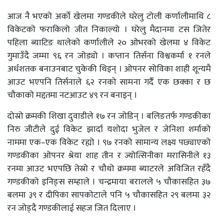
आज नै भएको अर्को खेलमा गण्डकीले घरेलु टोली कर्णालीमाथि ८
विकेटको फराकिलो जीत निकाल्यो । घरेलु मैदानमा टस जितेर
पहिला ब्याटिङ थालेको कर्णालीले २० ओभरको खेलमा ४ विकेट
गुमाउँदै जम्मा ९६ रन जोड्यो । कप्तान तिर्सना विश्वकर्मा १ रनले
अर्धशतक बनाउनबाट चुकेकी थिइन् । ओपनर सोविका शाही शून्यमै
आउट भएपनि तिर्सनाले ६२ रनको सामना गर्दै एक छक्का र छ
चौकाको मद्दतमा नटआउट ४९ रन बनाइन् ।
दोस्रो क्रमकी शिखा दुवाडीले १७ रन जोडिन् । बलिङतर्फ गण्डकीका
निरु जीटीले दुई विकेट झार्दा यशोदा भुजेल र जेनिशा शर्माको
नाममा एक–एक विकेट रह्यो । ९७ रनको सामान्य लक्ष्य पछ्याएको
गण्डकीका ओपनर श्रेया शाह तीन र ज्योत्सिनीका मरासिनीले १३
रनमा आउट भएपछि तेस्रो र चौथो क्रममा ब्याटरले अविजित रहँदै
गण्डकीको इनिङ्स सम्हाले । चन्द्रमाया बरालले ५ चौकासहित ३७
बलमा ३९ र दीपिका सापकोटाले पनि ५ चौकासहित २९ बलमा ३२
रन जोड्दै गण्डकीलाई सहज जित दिलाए ।