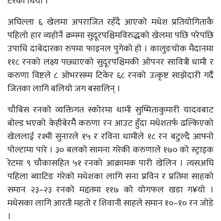
टरेको थियो ।
अघिल्ला ६ खेलमा अपराजित रहँदै आएको मधेश प्रतियोगिताकै
पहिलो हार व्यहोर्ने क्रममा सुदूरपश्चिमविरुद्धको खेलमा पछि परेपछि
उपाधि दाबेदारका रुपमा फाइनल पुगेको हो । कालुङचोक मैदानमा
११८ रनको लक्ष्य पछ्याएको सुदूरपश्चिमकी ओपनर सावित्री धामी र
करुणा विष्टले ८ ओभरसम्म टिकेर ६८ रनको उत्कृष्ट साझेदारी गर्दै
जितका लागि बलियो जग बसालिन् ।
चौबिस रनको व्यक्तिगत स्कोरमा धामी सुष्मिताकुमारी यादवबाट
बोल्ड भएको केहीबेरमैै करुणा रन आउट हुँदा मधेशतर्फ ढल्किएको
खेललाई रश्मी सुनारले १५ र रविना धामीले १८ रन बटुल्दै आफ्नो
पोल्टामा पारे । ३० बलको सामना गरेकी करुणाले १७० को स्ट्राइक
रेटमा ९ चौकासहित ५१ रनको आक्रामक पारी खेलिन । त्यसअघि
पहिला ब्याटिङ गरेको मधेशका लागि सना प्रविन र प्रतिमा साहको
समान २३–२३ रनको मद्दतमा ११७ को योगफल खडा ग¥यो ।
मधेसका लागि आरती महतो र शिवानी साहले समान १०–१० रन जोडे
।