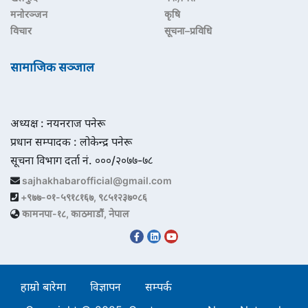
मनोरञ्जन
कृषि
विचार
सूचना–प्रविधि
सामाजिक सञ्जाल
अध्यक्ष : नयनराज पनेरू
प्रधान सम्पादक : लोकेन्द्र पनेरू
सूचना विभाग दर्ता नं. ०००/२०७७-७८
sajhakhabarofficial@gmail.com
+९७७-०१-५९१८१६७, ९८५१२३७०८६
कामनपा-१८, काठमाडौं, नेपाल
हाम्रो बारेमा
विज्ञापन
सम्पर्क