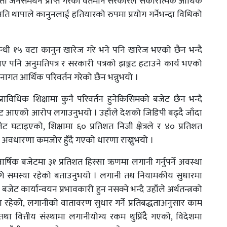
 जनसमर्थन प्राप्त गरेको वर्तमान सरकारले सकारात्मक आर्थिक
पति थापाले कानुनलाई हतियारको रुपमा प्रयोग गर्नेभन्दा विधिको
रसम्बन्धी १५ वटा कानुन खारेज गरे भने पनि खारेज भएको छैन भन्दै
ए पनि अनुमतिपत्र र सरकारी पत्रको झञ्जट हटाउने कार्य भएको
रचनागत आर्थिक परिवर्तन गरेको छैन भन्नुभयो ।
र प्राविधिक शिक्षामा कुनै परिवर्तन हुनेकिसिमको बजेट छैन भन्दै
ेट आएको आरोप लगाउनुभयो । उहाँले देशको जिडिपी बढ्दै जाँदा
 घटाइएको, शिक्षामा ६० प्रतिशत निजी क्षेत्रले र ४० प्रतिशत
ो अवधारणा कमजोर हुँदै गएको धारणा राख्नुभयो ।
वार्षिक बजेटमा ३१ प्रतिशत हिस्सा ऋणमा लगानी गर्नुपर्ने अवस्था
ागि समस्या रहेको बताउनुभयो । लगानी तथ नियामकीय सुधारमा
जेट कार्यान्वयन प्रभावकारी हुन नसक्ने भन्दै उहाँले अर्थतन्त्रको
 रहेको, लगानीको वातावरण सुधार गर्ने प्रतिबद्धताअनुसार काम
 वित्तीय संस्थामा लगानीयोग्य रकम थुप्रिँदै गएको, विदेशमा