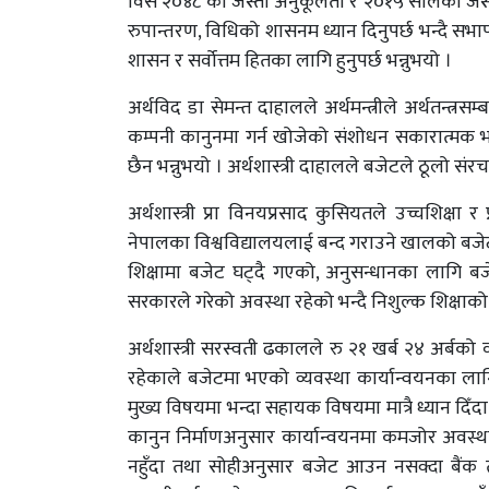
विसं २०४८ को जस्तो अनुकूलता र २०१५ सालको जस्तो
रुपान्तरण, विधिको शासनम ध्यान दिनुपर्छ भन्दै सभा
शासन र सर्वोत्तम हितका लागि हुनुपर्छ भन्नुभयो ।
अर्थविद डा सेमन्त दाहालले अर्थमन्त्रीले अर्थतन्त्
कम्पनी कानुनमा गर्न खोजेको संशोधन सकारात्मक भ
छैन भन्नुभयो । अर्थशास्त्री दाहालले बजेटले ठूलो सं
अर्थशास्त्री प्रा विनयप्रसाद कुसियतले उच्चशिक्षा 
नेपालका विश्वविद्यालयलाई बन्द गराउने खालको बज
शिक्षामा बजेट घट्दै गएको, अनुसन्धानका लागि बजेट
सरकारले गरेको अवस्था रहेको भन्दै निशुल्क शिक्षाक
अर्थशास्त्री सरस्वती ढकालले रु २१ खर्ब २४ अर्बको 
रहेकाले बजेटमा भएको व्यवस्था कार्यान्वयनका ल
मुख्य विषयमा भन्दा सहायक विषयमा मात्रै ध्यान दिँदा ब
कानुन निर्माणअनुसार कार्यान्वयनमा कमजोर अवस्था
नहुँदा तथा सोहीअनुसार बजेट आउन नसक्दा बैंक तथा