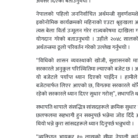
अवसर दिएको बताउनुभयो ।
नेपालको पहिलो जननिर्वाचित अर्थमन्त्री सुवर्णशमश
इकोनोमिक कार्यक्रमको महिनाको एउटा श्रृङ्खला अनिव
त्यस बेला विर्ता उन्मूलन गरेर राज्यकोषमा दाखिला गर
योगदान गरेको बताउनुभयो । उहाँले २०४८ सालको स
अर्थतन्त्रमा ठूलो परिवर्तन गरेको उल्लेख गर्नुभयो ।
“विधिको शासन व्यवस्थाको खोजी, सुशासनको 
सरकारले अनुकूल परिस्थितिमा ल्याएको बजेट छ । अर्थ
यो बजेटले पर्याप्त ध्यान दिएको पाइँदैन । हामीले
बजेटमार्फत लिएर आएको छ, विगतमा सरकारले थोरै
रहेको सरकारले ध्यान दिएर सुधार गरोस्”, सभापति था
सभापति थापाले संसद्भित्र सांसदहरूले क्रमिक सुधार
छलफलमा सहभागी हुन सक्नुपर्छ भन्नेमा जोड दिँदै 
थियो भन्ने कुरा सांसदहरूले ध्यान दिनुपर्छ भन्नुभयो ।
“व्यक्तिगत आयकर १० लाखको सीमा नेपाली कांग्रे