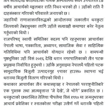
तीन सातादेखि काठमाडौंँको नर्भिक अस्पतालमा सघन उपचाररत ८७
वर्षीय आचार्यको मङ्गलबार राति निधन भएको हो । उहाँको राति नै
दाहसंस्कार गरिएको परिवारले जनाएको छ ।
जहानियाँ राणाशासनविरुद्धको आन्दोलनमा तत्कालीन धनकुटा
जिल्लाको ते¥हथुमका लागि उहाँले सत्याग्रही कमाण्डर बनेर नेतृत्व
गर्नुभएको थियो ।
राजपरिषद् स्थायी समितिका सदस्य पनि रहनुभएका आचार्यका
नेपाली भाषा, पत्रकारिता, अध्यापन, सामाजिक सेवा र साहित्यिक
गतिविधिमा पनि आचार्यको योगदान रहेको छ । वामपन्थी
पृष्ठभूमिका उहाँ विसं २०१६ देखि धरान नगरपालिकाको तीन पटक
प्रमुखमा निर्वाचित हुनुभयो । उहाँकै अगुवाइमा नेपालमै पहिलो पटक
सामुदायिक बिजुली उत्पादनगृह ९पावर हाउस० स्थापना भई
धरानमा बिजुली वितरण गरिएको थियो ।
कथाकार आचार्यका तीन कथासङ्ग्रह र नेपालको परराष्ट्रनीतिबारे
एक पुस्तक तथा आत्मवृत्तान्त ‘जे देखे‘, जे भोगे‘’ प्रकाशित छ ।
धनकुटाको छथरस्थित तेलिया पीपलेमा विसं १९९० मा जन्मनुभएका
आचार्य प्रवेशिका र स्नातकोत्तर परीक्षा उत्तीर्ण गर्ने धरानकै पहिलो