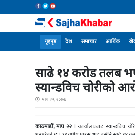
गृहपृष्ठ
देश
समाचार
आर्थिक
खे
साढे १४ करोड तलब भ
स्यान्डविच चोरीको आरो
माघ २२, २०७६
काठमाडौं, माघ २२
।
कार्यालयबाट स्यान्डविच चो
धुनुपरेको छ । ३१ वर्षीय पारस शाह बर्सेनि साढे १४ 