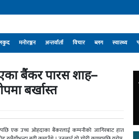
लकुद
मनोरञ्जन
अन्तर्वार्ता
विचार
ब्लग
स्वास्थ्य
एका बैंकर पारस शाह–
पमा बर्खास्त
रेपछि एक उच्च ओहदाका बैंकरलाई कम्पनीको जागिरबाट हात
करोड रुपैयाँभन्दा बढी कमाउँथे । उनलाई यो चोरी काण्डपछि युरोप,