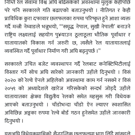
निम्ति रेल सेवामा विश्व अघि बढिसकेको अवस्थामा मुलुक केहीपछि
परे पनि सरकारले गति बढाएको बताउनुभयो । नीतिगत र केही
प्राविधिक कुरा दफावार छलफलका रुपमा परिष्कृत हुने आशा व्यक्त
गर्दै मन्त्री नेम्वाङले भन्नुभयो, “‘समृद्ध नेपाल, सुखी नेपाली’ बनाउने
राष्ट्रिय लक्ष्यलाई सहयोग पु¥याउन ठूलाठूला भौतिक पूर्वाधार र
यातायातको विकास गर्न जरुरी छ, त्यसैले रेल यातायातलाई
व्यवस्थित गर्दै पूर्वाधार निर्माण गरी अघि बढ्नुपर्छ ।”
सरकारले उचित बजेट व्यवस्थापन गर्दै रेलबाट कनेक्टिभिटीलाई
विस्तार गर्ने सोच अघि सारेको जानकारी उहाँले दिनुभयो । विसं
२०२० को रेल्वे ऐनले अहिलेको अवस्थामा काम गर्न नसक्ने र विसं
२०५९ को अध्यादेशले खारेज गरिसकेको सन्दर्भ जोड्दै उहाँले
यातायातका क्षेत्रमा विद्युतीय रेलको समेत महसुस गरी विधेयक
आएको बताउनुभयो । चाँडोभन्दा चाँडो ऐन ल्याएर स्वशासित
अविछिन्न अङ्गका रुपमा रेल्वे बोर्ड गठन हुनेसमेत उहाँले जानकारी
दिनुभयो ।
यसअघि विधेयकमाथिको सैद्धान्तिक छलफलमा भाग लिँदै सांसदले