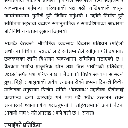
समाजवादी पार्टीका प्रमिला कुमारीले सरकारले रेल्वे सञ्चालन र
व्यवस्थापन गर्नुभन्दा जरिवानाको पक्ष बढी राखिएकाले कानून
कार्यान्वयनमा चुनौती हुने जिकिर गर्नुभयो । उहाँले निर्माण हुने
समितिमा सङ्ख्या बढाएर समानुपातिक र समावेशिताका आधारमा
प्रतिनिधित्व गराउन सुझाव दिनुभयो ।
आजकै बैठकले ‘औद्योगिक व्यवसाय विकास प्रतिष्ठान (पहिलो
संशोधन) विधेयक, २०७६’ लाई सर्वसम्मतिले स्वीकृत गरी दफावार
छलफलका लागि विधायन व्यवस्थापन समितिमा पठाएको छ ।
बैठकमा ‘राष्ट्रिय प्राकृतिक स्रोत तथा वित्त आयोगको प्रतिवेदन,
२०७६’ समेत पेश गरिएको छ । बैठकको विशेष समयमा सांसदले
ढुङ्गा, गिट्टी र बालुवाको अवैध उत्खनन रोक्ने क्रममा टिपरले किचेर
मारिएका धनुषाका दिलीप भनिने ओमप्रकाश महतोका दोषीलाई
कडाभन्दा कडा कारवाही गर्न माग गर्दै अवैध उत्खनन रोक्न
सरकारको ध्यानाकर्षण गराउनुभयो । राष्ट्रियसभाको अर्काे बैठक
आगामी माघ ५ गते अपराह्न १ बजे बस्ने छ । (रासस)
तपाईको प्रतिक्रिया