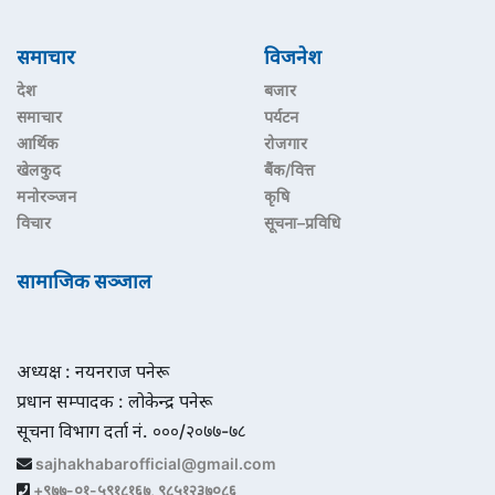
समाचार
विजनेश
देश
बजार
समाचार
पर्यटन
आर्थिक
रोजगार
खेलकुद
बैंक/वित्त
मनोरञ्जन
कृषि
विचार
सूचना–प्रविधि
सामाजिक सञ्जाल
अध्यक्ष : नयनराज पनेरू
प्रधान सम्पादक : लोकेन्द्र पनेरू
सूचना विभाग दर्ता नं. ०००/२०७७-७८
sajhakhabarofficial@gmail.com
+९७७-०१-५९१८१६७, ९८५१२३७०८६