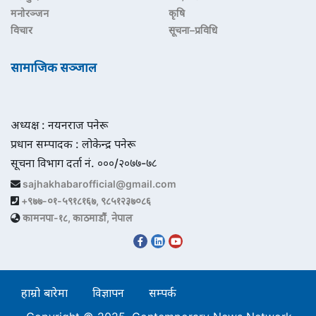
मनोरञ्जन
कृषि
विचार
सूचना–प्रविधि
सामाजिक सञ्जाल
अध्यक्ष : नयनराज पनेरू
प्रधान सम्पादक : लोकेन्द्र पनेरू
सूचना विभाग दर्ता नं. ०००/२०७७-७८
sajhakhabarofficial@gmail.com
+९७७-०१-५९१८१६७, ९८५१२३७०८६
कामनपा-१८, काठमाडौं, नेपाल
हाम्रो बारेमा
विज्ञापन
सम्पर्क