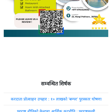
सम्वन्धित शिर्षक
करदाता प्रोत्साहन उपहार : १० लाखको ‘बम्पर’ पुरस्कार घोषणा
परराष्ट्र नीतिको केन्द्रमा आर्थिक कूटनीति : परराष्ट्रमन्त्री