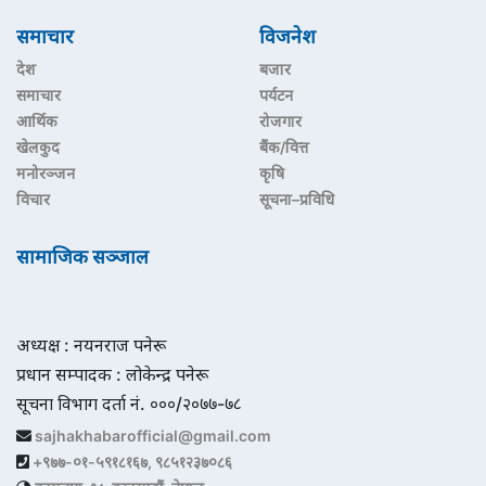
समाचार
विजनेश
देश
बजार
समाचार
पर्यटन
आर्थिक
रोजगार
खेलकुद
बैंक/वित्त
मनोरञ्जन
कृषि
विचार
सूचना–प्रविधि
सामाजिक सञ्जाल
अध्यक्ष : नयनराज पनेरू
प्रधान सम्पादक : लोकेन्द्र पनेरू
सूचना विभाग दर्ता नं. ०००/२०७७-७८
sajhakhabarofficial@gmail.com
+९७७-०१-५९१८१६७, ९८५१२३७०८६