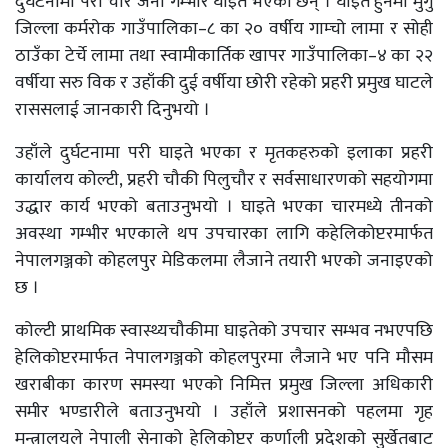
दुर्घटनामा परी चार जना गम्भीर घाइते भएका छन् । घाइते हुनेमा मुगु
जिल्ला कर्मरोक गाउँपालिका–८ का २० वर्षीय गाम्चो लामा र सोही
ठाउँका टेर्चे लामा तथा स्वामीकार्तिक खापर गाउँपालिका–४ का २२
वर्षीया सरु विक र उहाँकी दुई वर्षीया छोरी रहेको प्रहरी प्रमुख घाटले
राससलाई जानकारी दिनुभयो ।
उहाँले दुर्घटनामा परी घाइते भएका र मृतकहरुको इलाका प्रहरी
कार्यालय कोल्टी, प्रहरी चौकी पिलुचौर र सर्वसाधारणको सहयोगमा
उद्धार कार्य भएको बताउनुभयो । घाइते भएका चारमध्ये तीनको
अवस्था गम्भीर भएकाले थप उपचारका लागि कहेलिकोप्टरमार्फत
नेपालगञ्जको कोहलपुर मेडिकलमा लैजाने तयारी भएको जनाइएको
छ ।
कोल्टी प्राथमिक स्वास्थ्यचौकीमा घाइतेको उपचार सम्भव नभएपछि
हेलिकोप्टरमार्फत नेपालगञ्जको कोहलपुरमा लैजाने भए पनि मौसम
खराबीका कारण समस्या भएको निमित्त प्रमुख जिल्ला अधिकारी
समीर भण्डारीले बताउनुभयो । उहाँले प्रशासनको पहलमा गृह
मन्त्रालयले नेपाली सेनाको हेलिकोप्टर कर्णाली प्रदेशको सुर्खेतबाट