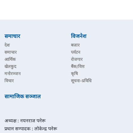
समाचार
विजनेश
देश
बजार
समाचार
पर्यटन
आर्थिक
रोजगार
खेलकुद
बैंक/वित्त
मनोरञ्जन
कृषि
विचार
सूचना–प्रविधि
सामाजिक सञ्जाल
अध्यक्ष : नयनराज पनेरू
प्रधान सम्पादक : लोकेन्द्र पनेरू