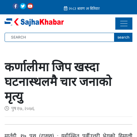
search
कर्णालीमा जिप खस्दा
घटनास्थलमै चार जनाको
मृत्यु
पुष १७, २०७६
मार्तडी, १७ पुस (रासस) : यहाँस्थित पूर्वीउत्तरी भेगको हिमाली