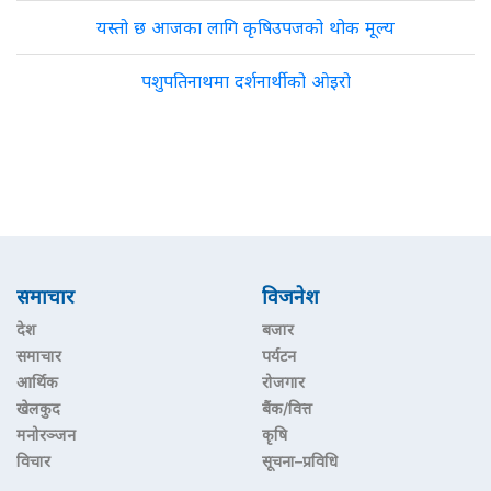
यस्तो छ आजका लागि कृषिउपजको थोक मूल्य
पशुपतिनाथमा दर्शनार्थीको ओइरो
समाचार
विजनेश
देश
बजार
समाचार
पर्यटन
आर्थिक
रोजगार
खेलकुद
बैंक/वित्त
मनोरञ्जन
कृषि
विचार
सूचना–प्रविधि