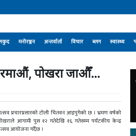
लकुद
मनोरञ्जन
अन्तर्वार्ता
विचार
ब्लग
स्वास्थ्य
रमाऔं, पोखरा जाऔँ…
त्सव प्रचारप्रसारको टोली चितवन आइपुगेको छ । भ्रमण वर्षको
) पोखराले आगामी पुस १२ गतेदेखि १६ गतेसम्म पर्यटकीय केन्द्र
्सव आयोजना गर्दैछ ।