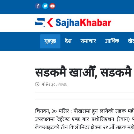
गृहपृष्ठ
देश
समाचार
आर्थिक
खे
सडकमै खाऔँ, सडकमै 
मंसिर ३०, २०७६
चितवन
,
३० मंसिर : पोखरामा हुन लागेको सडक महो
उपलक्ष्यमा रेष्टुरेण्ट एण्ड बार एशोसिएशन (रेवान
लेकसाइटको तीन किलोमिटर क्षेत्रमा २१
औँ सडक महोत