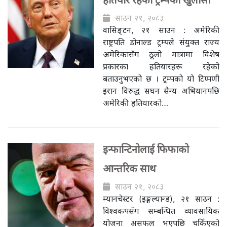
हतियार रहेको ट्रम्पको खुलासा
साउन २१, २०८३
वासिङ्टन, २१ साउन : अमेरिकी
राष्ट्रपति डोनाल्ड ट्रम्पले संयुक्त राज्य
अमेरिकासँग ठूलो मात्रामा विशेष
प्रकारका हतियारहरू रहेको
बताउनुभएको छ । ट्रम्पको यो टिप्पणी
इरान विरुद्ध सघन सैन्य अभियानपछि
अमेरिकी हतियारको…
इन्फान्टिनोलाई फिफाको
आन्तरिक साथ
साउन २१, २०८३
म्यानचेस्टर (इङ्गल्यान्ड), २१ साउन :
विश्वकपसँग सम्बन्धित व्यावसायिक
योजना असफल भएपछि चर्किएको