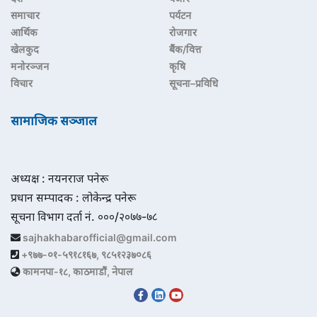
समाचार
पर्यटन
आर्थिक
रोजगार
खेलकुद
बैंक/वित्त
मनोरञ्जन
कृषि
विचार
सूचना–प्रविधि
सामाजिक सञ्जाल
अध्यक्ष : नयनराज पनेरू
प्रधान सम्पादक : लोकेन्द्र पनेरू
सूचना विभाग दर्ता नं. ०००/२०७७-७८
sajhakhabarofficial@gmail.com
+९७७-०१-५९१८१६७, ९८५१२३७०८६
कामनपा-१८, काठमाडौं, नेपाल