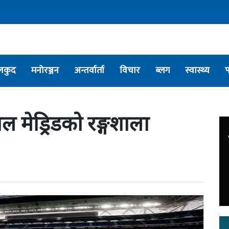
लकुद
मनोरञ्जन
अन्तर्वार्ता
विचार
ब्लग
स्वास्थ्य
यल मेड्रिडको रङ्गशाला