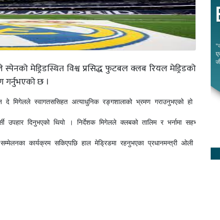
ीले स्पेनको मेड्रिडस्थित विश्व प्रसिद्ध फुटबल क्लब रियल मेड्रिडको
 गर्नुभएको छ ।
 मार्टिन दे मिगेलले स्वागतससिहत अत्याधुनिक रङ्गशालाको भ्रमण गराउनुभएको हो । उहाँल
र्सी उपहार दिनुभएको थियो । निर्देशक मिगेलले क्लबको तालिम र भर्नामा सहभागी हुन नेपाली
त सम्मेलनका कार्यक्रम सकिएपछि हाल मेड्रिडमा रहनुभएका प्रधानमन्त्री ओली मेड्रिडम