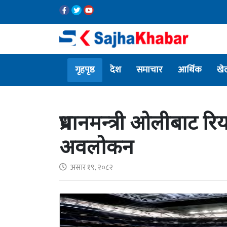
गृहपृष्ठ
देश
समाचार
आर्थिक
खे
प्रधानमन्त्री ओलीबाट रि
अवलोकन
असार १९, २०८२