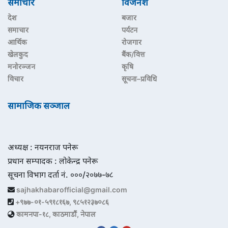
समाचार
विजनेश
देश
बजार
समाचार
पर्यटन
आर्थिक
रोजगार
खेलकुद
बैंक/वित्त
मनोरञ्जन
कृषि
विचार
सूचना–प्रविधि
सामाजिक सञ्जाल
अध्यक्ष : नयनराज पनेरू
प्रधान सम्पादक : लोकेन्द्र पनेरू
सूचना विभाग दर्ता नं. ०००/२०७७-७८
sajhakhabarofficial@gmail.com
+९७७-०१-५९१८१६७, ९८५१२३७०८६
कामनपा-१८, काठमाडौं, नेपाल