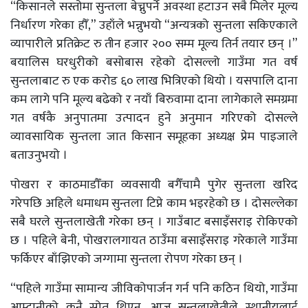
“किसानले सस्तोमा सुन्तला बेच्नुपर्ने अवस्था हटाउन सबै मिलेर मूल्य
निर्धारण गरेका हौँ,” उहाँले भन्नुभयो “अन्यत्रको सुन्तला सकिएकाले
व्यापारीले प्रतिक्रेट रु तीन हजार २०० सम्म मूल्य तिर्न तयार छन् ।”
बयालिस घरधुरीको बसोबास रहेको दोसल्लो गाउँमा गत वर्ष
सुन्तलाबाट रु एक करोड ६० लाख भित्रिएको थियो । यसपालि दाना
कम लागे पनि मूल्य बढेको र नयाँ बिरुवामा दाना लागेकाले समग्रमा
गत वर्षकै अनुपातमा उत्पादन हुने अनुमान गरिएको दोसल्ले
व्यावसायिक सुन्तला जात किसान समूहका अध्यक्ष प्रेम पाइजाले
बताउनुभयो ।
पोखरा र काठमाडौँका व्यवसायी बगैँचामै पुगेर सुन्तला खरिद
गरेपछि अहिले धमाधम सुन्तला टिप्ने काम भइरहेको छ । दोसल्लेका
सबै घरले सुन्तलाखेती गरेका छन् । गाउँबाट बसाइँसराइ रोकिएको
छ । पहिले बेनी, पोखरालगायत ठाउँमा बसाइँसराइ गरेकाले गाउँमा
फर्किएर बाँझिएको जग्गामा सुन्तला रोपण गरेका छन् ।
“पहिले गाउँमा सामान्य जीविकोपार्जन गर्न पनि कठिन थियो, गाउँमा
आम्दानीको कुनै स्रोत थिएन, आज सुन्तलाखेतीले स्थानीयलाई