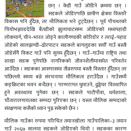
छन् । केही गाउँ जोडिने क्रममा छन् ।
सडकले जोडिएपछि ग्रामीण क्षेत्रमा विस्तारै
विकास पनि हुँदैछ, तर मौलिकता भने टुट्दैछन् । पूर्व पाँचथरको
चियोभञ्ज्याङदेखि बैतडीको झुलाघाटसम्म जोडिएको मध्यपहाडी
लोकमार्ग, चीन–भारत जोड्ने कालीगण्डकी कोरिडोर र तराई–पहाड
जोडेको सालझण्डी–ढोरपाटन सडकले बागलुङका सयौँ गाउँ बस्ती
जोडेसँगै विकट गाउँ पनि सुगम हुँदैछन् । गाउँ–गाउँमा राष्ट्रिय तथा
शाखा सडक पुगेपछि नागरिकको जीवनशैलीमासमेत परिवर्तन
आउँदैछ । सडकका आसपासमा तीव्ररुपमा बस्ती विस्तार हुँदैछन् तर
पछिल्लो समय बन्ने संरचनामा मौलिकता हराउँदैछ । गाउँसम्मै
कङ्क्रिटका भवन बन्दैछन् । परम्परागत घुमाउने, ढुङ्गेघर विस्थापित
हुने अवस्थामा पुगेका छन् । सडकले पाटीपौवा, धर्मशाला,
चौतारालगायतका सम्पदा पुरिएका छन् । यस्ता मौलिक सम्पदाको
संरक्षणमा कसैको ध्यान पुग्न सकेको छैन ।
मौलिक गाउँका रुपमा परिचित तमानखोला गाउँपालिका–३ तमान
गाउँ २०६७ सालमा सडकले जोडिएको थियो । सडकका कारण