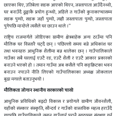
छाएका थिए, उतिबेला सडक आएको थिएन, जस्तापाता आउँदैनथ्यो,
घर बनाउँदै ढुङ्गाकै प्रयोग हुन्थ्यो, अहिले त गाउँको कुनाकाप्चासम्म
सडक पुग्यो, सडक जहाँ पुग्यो, त्यही जस्तापाता पुग्यो, जस्तापाता
पुगेपछि मान्छेले त्यसैले घर छाउन थाले ।”
राष्ट्रिय राजमार्गले जोडिएका ग्रामीण क्षेत्रबाहेक अन्य ठाउँमा पनि
मौलिक घर विस्तारै घट्दै छन् । पछिल्लो समय बन्ने अधिकांश घर
तथा भवनहरु आधुनिक शैलीमा बन्न थालेका छन् । गाउँपालिकाले
गाउँका सबै घरलाई एउटै रङ, एउटै शैली र एउटै आकार प्रकारको
बनाउने भएको हो । तमान गाउँमा अब कसैले पनि कङ्क्रिटका भवन
बनाउन नपाउने नीति लिएको गाउँपालिकाका अध्यक्ष जोकलाल
बुढा मगरले बताउनुभयो ।
मौलिकता जोगान स्थानीय सरकारको चासो
आधुनिक प्रविधिको बढ्दो विकास र प्रयोगले ग्रामीण जीवनशैली,
यहाँको संस्कार संस्कृति, सौन्दर्य र गाउँको वास्तविक महत्व हराउँदै
गएपछि गाउँपालिकाले तमान गाउँलाई पुरानै स्वरुपमा संरक्षण गर्न