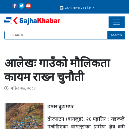
search
आलेखः गाउँको मौलिकता
कायम राख्न चुनौती
मंसिर २७, २०८२
डम्मर बुढामगर
ढोरपाटन (बागलुङ), २६ मङ्सिर : सडकले
नजोडिएका बागलुङका ग्रामीण क्षेत्र कमै