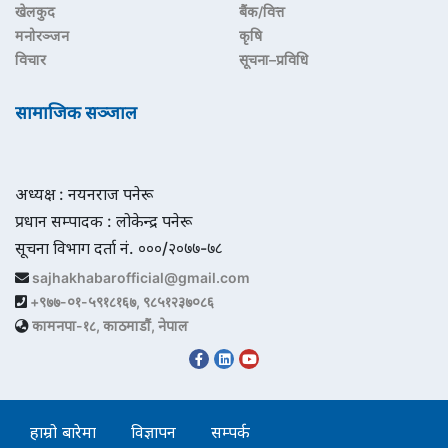
खेलकुद
बैंक/वित्त
मनोरञ्जन
कृषि
विचार
सूचना–प्रविधि
सामाजिक सञ्जाल
अध्यक्ष : नयनराज पनेरू
प्रधान सम्पादक : लोकेन्द्र पनेरू
सूचना विभाग दर्ता नं. ०००/२०७७-७८
sajhakhabarofficial@gmail.com
+९७७-०१-५९१८१६७, ९८५१२३७०८६
कामनपा-१८, काठमाडौं, नेपाल
हाम्रो बारेमा
विज्ञापन
सम्पर्क