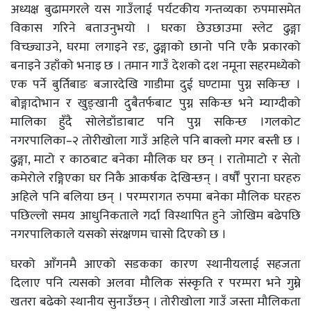
अध्यक्ष बुढामगरले यस गाउँलाई पर्यटकीय गन्तव्यका रुपमासमेत
विकास गरिने बताउनुभयो । घरका छेउछाउमा स्लेट ढुङ्गा
विच्छ्याउने, घरमा लगाइने रङ, ढुङ्गाको छानो पनि एकै प्रकारको
बनाइने उहाँको भनाइ छ । तमान गाउँ देशको दश नमूना सहरमध्येको
एक पर्ने बुर्तिबाङ बजारदेखि गाडीमा दुई घण्टामा पुग्न सकिन्छ ।
बोङ्गादोभान र खुङ्खानी दुबैतर्फबाट पुग्न सकिन्छ भने म्याग्दीको
मालिका हुँदै सोलेडाँडाबाट पनि पुग्न सकिन्छ ।गलकोट
नगरपालिका–२ तोरीखोला गाउँ अहिले पनि बाक्लो मगर बस्ती छ ।
ढुङ्गा, माटो र काठबाट बनेका मौलिक घर छन् । रातोमाटो र सेतो
कमेरोले रङ्गिएका घर निकै आकर्षक देखिन्छन् । वर्षौँ पुराना घरहरु
अहिले पनि बलिया छन् । परम्परागत रुपमा बनेका मौलिक घरहरु
पछिल्लो समय आधुनिकताले गर्दा विस्थापित हुने जोखिम बढेपछि
नगरपालिकाले यसको संरक्षणम चासो दिएको छ ।
घरको आँगनमै आएको सडकका कारण स्थानीयलाई सहजता
दिलाए पनि त्यसको अलवा मौलिक संस्कृति र परम्परा भने गुम्ने
खतरा बढेको स्थानीय सुनाउँछन् । तोरीखोला गाउँ जस्ता मौलिकता