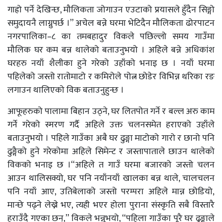
गाह्रो पर्ने देखिन्छ, मौलिकता जोगाउन एउटाको प्रयासले हुँदैन सिङ्गो
समुदायनै लाग्नुपर्छ ।” अचेल बन्ने घरमा भेटिदैन मौलिकता ढोरपाटन
नगरपालिका–८ का तमबहादुर विकले पछिल्लो समय गाउँमा
मौलिक घर कम बन्न थालेको बताउनुभयो । अहिले बन्ने अधिकांश
घरहरु नयाँ शैलीका हुने गरेको उहाँको भनाइ छ । नयाँ घरमा
पहिलेको जस्तो रातोमाटो र कमिरोले पोत्न छोडेर विभिन्न थरिका रङ
लगाउन थालिएको विक बताउनुहुन्छ ।
आफूहरुको पालामा बिहान उठ्ने, घर लितपोत गर्ने र बल्ल अरु काम
गर्ने गरेको स्मरण गर्दै अहिले उक्त चलनसमेत हराएको उहाँले
बताउनुभयो । पहिले गाउँका अबै घर ढुङ्गा माटोको गारो र छानो पनि
ढुङ्गैको हुने गरेकोमा अहिले सिमेन्ट र जस्तापाताले छाउन थालेको
विकको भनाइ छ ।“अहिले त गाउँ घरमा बजारको जस्तो चलन
आउन थालिसक्यो, घर पनि नयाँनयाँ खालका बन्न थाले, चालचलन
पनि नयाँ आए, उतिबेलाको जस्तो परम्परा अहिले मान्न छोडियो,
मान्छे पढ्ने लेख्ने भए, त्यही भएर होला पुराना संस्कृति सबै विस्तारै
हराउँदै गएका छन्,” विकले भन्नुभयो, “पहिला गाउँका पूरै घर ढुङ्गाले