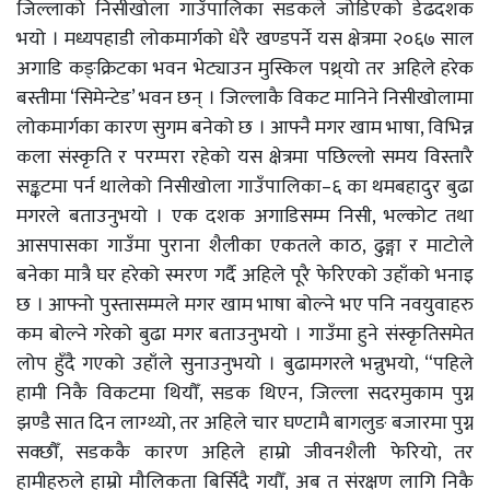
जिल्लाको निसीखोला गाउँपालिका सडकले जोडिएको डेढदशक
भयो । मध्यपहाडी लोकमार्गको धेरै खण्डपर्ने यस क्षेत्रमा २०६७ साल
अगाडि कङ्क्रिटका भवन भेट्याउन मुस्किल पथ्र्यो तर अहिले हरेक
बस्तीमा ‘सिमेन्टेड’ भवन छन् । जिल्लाकै विकट मानिने निसीखोलामा
लोकमार्गका कारण सुगम बनेको छ । आफ्नै मगर खाम भाषा, विभिन्न
कला संस्कृति र परम्परा रहेको यस क्षेत्रमा पछिल्लो समय विस्तारै
सङ्कटमा पर्न थालेको निसीखोला गाउँपालिका–६ का थमबहादुर बुढा
मगरले बताउनुभयो । एक दशक अगाडिसम्म निसी, भल्कोट तथा
आसपासका गाउँमा पुराना शैलीका एकतले काठ, ढुङ्गा र माटोले
बनेका मात्रै घर हरेको स्मरण गर्दै अहिले पूरै फेरिएको उहाँको भनाइ
छ । आफ्नो पुस्तासम्मले मगर खाम भाषा बोल्ने भए पनि नवयुवाहरु
कम बोल्ने गरेको बुढा मगर बताउनुभयो । गाउँमा हुने संस्कृतिसमेत
लोप हुँदै गएको उहाँले सुनाउनुभयो । बुढामगरले भन्नुभयो, “पहिले
हामी निकै विकटमा थियौँ, सडक थिएन, जिल्ला सदरमुकाम पुग्न
झण्डै सात दिन लाग्थ्यो, तर अहिले चार घण्टामै बागलुङ बजारमा पुग्न
सक्छौँ, सडककै कारण अहिले हाम्रो जीवनशैली फेरियो, तर
हामीहरुले हाम्रो मौलिकता बिर्सिदै गयौँ, अब त संरक्षण लागि निकै