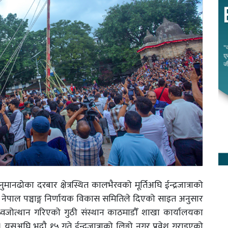
मानढोका दरबार क्षेत्रस्थित कालभैरवको मूर्तिअघि ईन्द्रजात्राको
 । नेपाल पञ्चाङ्ग निर्णायक विकास समितिले दिएको साइत अनुसार
ध्वजोत्थान गरिएको गुठी संस्थान काठमाडौँ शाखा कार्यालयका
 यसअघि भदौ १५ गते ईन्द्रजात्राको लिङ्गो नगर प्रवेश गराइएको