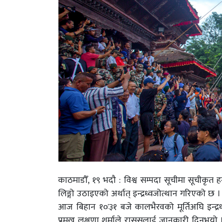
काठमाडौँ, १९ भदौ : विश्व सम्पदा सूचीमा सूचीकृत हनु
लिङ्गो उठाइएको अर्थात् इन्द्रध्वजोत्थान गरिएको छ
आज बिहान १०ः३१ बजे कालभैरवको मूर्तिअघि इन्द्र
प्रमुख लक्षुणा शर्माले राससलाई जानकारी दिनुभयो ।