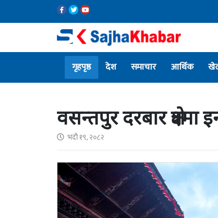
गृहपृष्ठ
देश
समाचार
आर्थिक
खे
वसन्तपुर दरबार क्षेत्रमा इ
भदौ १९, २०८२