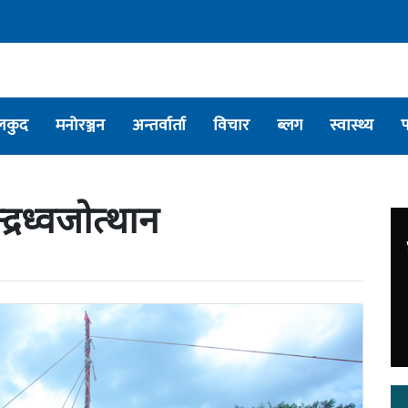
लकुद
मनोरञ्जन
अन्तर्वार्ता
विचार
ब्लग
स्वास्थ्य
न्द्रध्वजोत्थान