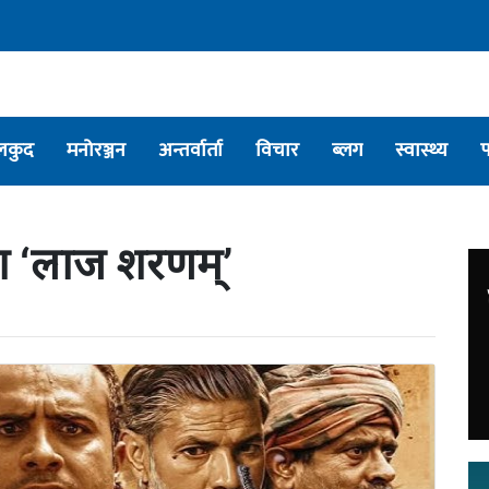
लकुद
मनोरञ्जन
अन्तर्वार्ता
विचार
ब्लग
स्वास्थ्य
मा ‘लाज शरणम्’