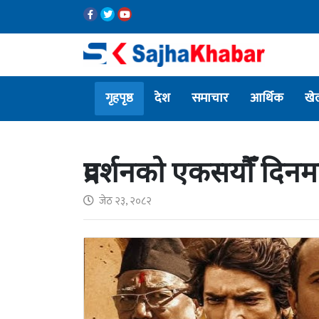
गृहपृष्ठ
देश
समाचार
आर्थिक
खे
प्रदर्शनको एकसयौँ दिन
जेठ २३, २०८२