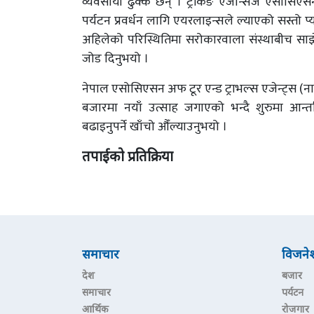
व्यवसायी ढुक्क छन् । ट्रेकिङ एजेन्सिज एसोसिए
पर्यटन प्रवर्धन लागि एयरलाइन्सले ल्याएको सस्तो प
अहिलेको परिस्थितिमा सरोकारवाला संस्थाबीच साझेदार
जोड दिनुभयो ।
नेपाल एसोसिएसन अफ टूर एन्ड ट्राभल्स एजेन्ट्स (नाट्
बजारमा नयाँ उत्साह जगाएको भन्दै शुरुमा आन्तरिक 
बढाइनुपर्ने खाँचो औँल्याउनुभयो ।
तपाईको प्रतिक्रिया
समाचार
विजने
देश
बजार
समाचार
पर्यटन
आर्थिक
रोजगार