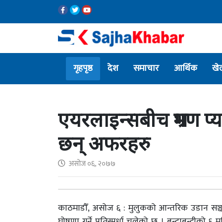
गृहपृष्ठ
देश
समाचार
आर्थिक
खे
एयरलाइन्सबीच भ्रमण प्या
छन् अफरहरु
असोज ०६, २०७७
काठमाडौँ, असोज ६ : मुलुकको आन्तरिक उडान सञ्चा
घोषणा गर्ने प्रतिस्पर्धा चलेको छ । बन्दाबन्दीक