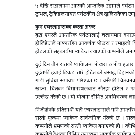
५ देखि सञ्चालनमा आएको आन्तरिक उडानले पर्यटन 
ट्राभल, ट्रेकिङलगायत पर्यटकीय क्षेत्र खुलिसकेका छन्
कुन एयरलाइन्सका कस्ता अफर
बुद्ध एयरले आन्तरिक पर्यटनलाई चलायमान बनाउन
होलिडेजले नाफारहित आकर्षक पोखरा र रमाइलो चि
होटलको सहकार्यमा प्याकेज ल्याएको कम्पनीले जनाएक
दुई दिन तीन रातको प्याकेजमा पोखरा रु पाँच हज
दुईतर्फी हवाई टिकट, तारे होटेलको बसाइ, बिहानक
गाडी सुविधा समावेश गरिएको छ । यसैगरी चितवनको
खाजा, चितवन विमानस्थलबाट सौरहा होटेल र फर्
उल्लेख गरेको छ । यो योजना सीमित अवधिभरका लाग
निजीक्षेत्रकै प्रतिस्पर्धी यती एयरलाइन्सले पनि आन्तर
सस्तो मूल्यमा प्याकेज सार्वजनिक गरेको छ । सरका
कम्पनीले भ्रमणको सस्तो प्याकेज बनाएको हो । क
कम्पनीले देशका विभिन्न गन्तव्यमा आकर्षक प्याके