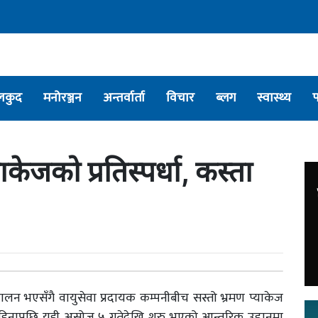
लकुद
मनोरञ्जन
अन्तर्वार्ता
विचार
ब्लग
स्वास्थ्य
केजको प्रतिस्पर्धा, कस्ता
लन भएसँगै वायुसेवा प्रदायक कम्पनीबीच सस्तो भ्रमण प्याकेज
ो ६ महिनापछि यही असोज ५ गतेदेखि शुरु भएको आन्तरिक उडानमा