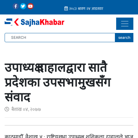
search
उपाध्यक्ष दाहालद्वारा सातै
प्रदेशका उपसभामुखसँग
संवाद
बैशाख ०४, २०७७
काठमाडौँ, वैशाख ४ : राष्ट्रियसभा उपाध्यक्ष शशिकला दाहालले आज