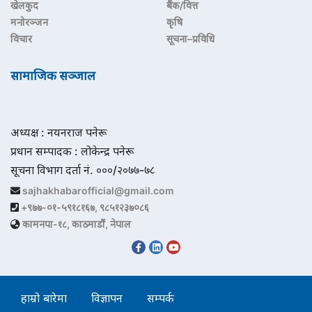
खेलकुद
बैंक/वित्त
मनोरञ्जन
कृषि
विचार
सूचना–प्रविधि
सामाजिक सञ्जाल
अध्यक्ष : नयनराज पनेरू
प्रधान सम्पादक : लोकेन्द्र पनेरू
सूचना विभाग दर्ता नं. ०००/२०७७-७८
sajhakhabarofficial@gmail.com
+९७७-०१-५९१८१६७, ९८५१२३७०८६
कामनपा-१८, काठमाडौं, नेपाल
हाम्रो बारेमा
विज्ञापन
सम्पर्क