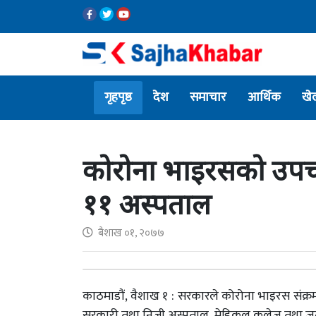
गृहपृष्ठ
देश
समाचार
आर्थिक
खे
कोरोना भाइरसको उप
११ अस्पताल
बैशाख ०१, २०७७
काठमाडौं, वैशाख १ : सरकारले कोरोना भाइरस सं
सरकारी तथा निजी अस्पताल, मेडिकल कलेज तथा जनस