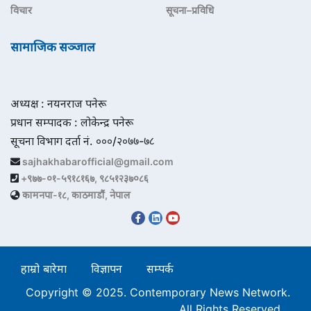
विचार
सूचना–प्रविधि
सामाजिक सञ्जाल
अध्यक्ष : नयनराज पनेरू
प्रधान सम्पादक : लोकेन्द्र पनेरू
सूचना विभाग दर्ता नं. ०००/२०७७-७८
sajhakhabarofficial@gmail.com
+९७७-०१-५९१८१६७, ९८५१२३७०८६
कामनपा-१८, काठमाडौं, नेपाल
हाम्रो बारेमा
विज्ञापन
सम्पर्क
Copyright © 2025. Contemporary News Network.
All Rights Reserved.