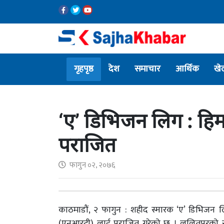
गृहपृष्ठ
देश
समाचार
आर्थिक
खे
‘ए’ डिभिजन लिग : हिम
पराजित
फागुन ०२, २०७६
काठमाडौं, २ फागुन : शहीद स्मारक ‘ए’ डिभिजन लि
(एनआरटी) लाई पराजित गरेको छ । ललितपुरको सात