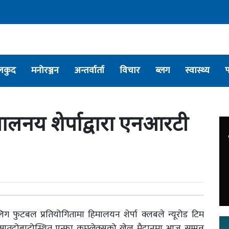
लकुद
मनोरञ्जन
अन्तर्वार्ता
विचार
ब्लग
स्वास्थ्य
ालनय शेर्पाद्वारा एनआरटी
ग फुटबल प्रतियोगितामा हिमालयन शेर्पा क्लबले न्यूरोड टिम
दोबाटोस्थित एन्फा कम्प्लेक्सको खेल मैदानमा आज सम्पन्न