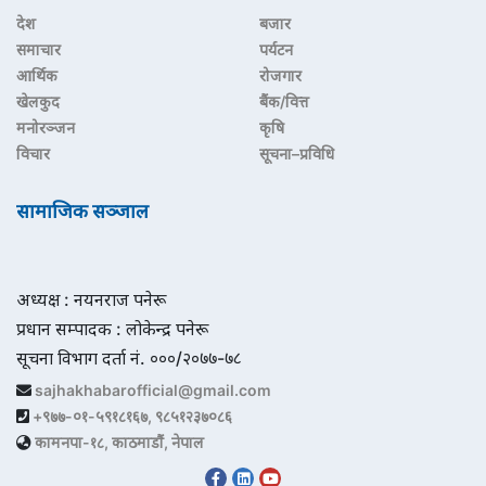
देश
बजार
समाचार
पर्यटन
आर्थिक
रोजगार
खेलकुद
बैंक/वित्त
मनोरञ्जन
कृषि
विचार
सूचना–प्रविधि
सामाजिक सञ्जाल
अध्यक्ष : नयनराज पनेरू
प्रधान सम्पादक : लोकेन्द्र पनेरू
सूचना विभाग दर्ता नं. ०००/२०७७-७८
sajhakhabarofficial@gmail.com
+९७७-०१-५९१८१६७, ९८५१२३७०८६
कामनपा-१८, काठमाडौं, नेपाल