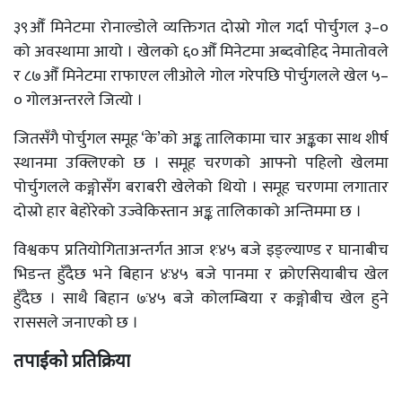
३९औँ मिनेटमा रोनाल्डोले व्यक्तिगत दोस्रो गोल गर्दा पोर्चुगल ३–०
को अवस्थामा आयो । खेलको ६०औँ मिनेटमा अब्दवोहिद नेमातोवले
र ८७औँ मिनेटमा राफाएल लीओले गोल गरेपछि पोर्चुगलले खेल ५–
० गोलअन्तरले जित्यो ।
जितसँगै पोर्चुगल समूह ‘के’को अङ्क तालिकामा चार अङ्कका साथ शीर्ष
स्थानमा उक्लिएको छ । समूह चरणको आफ्नो पहिलो खेलमा
पोर्चुगलले कङ्गोसँग बराबरी खेलेको थियो । समूह चरणमा लगातार
दोस्रो हार बेहोरेको उज्वेकिस्तान अङ्क तालिकाको अन्तिममा छ ।
विश्वकप प्रतियोगिताअन्तर्गत आज १ः४५ बजे इङ्ल्याण्ड र घानाबीच
भिडन्त हुँदैछ भने बिहान ४ः४५ बजे पानमा र क्रोएसियाबीच खेल
हुँदैछ । साथै बिहान ७ः४५ बजे कोलम्बिया र कङ्गोबीच खेल हुने
राससले जनाएको छ ।
तपाईको प्रतिक्रिया