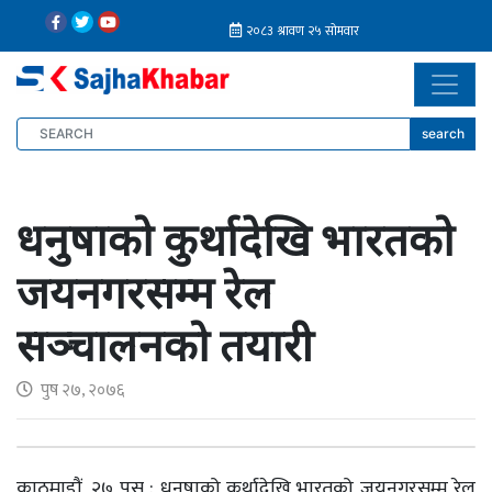
search
धनुषाको कुर्थादेखि भारतको
जयनगरसम्म रेल
सञ्चालनको तयारी
पुष २७, २०७६
काठमाडौं, २७ पुस : धनुषाको कुर्थादेखि भारतको जयनगरसम्म रेल