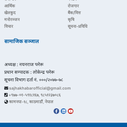
आर्थिक
रोजगार
खेलकुद
बैंक/वित्त
मनोरञ्जन
कृषि
विचार
सूचना–प्रविधि
सामाजिक सञ्जाल
अध्यक्ष : नयनराज पनेरू
प्रधान सम्पादक : लोकेन्द्र पनेरू
सूचना विभाग दर्ता नं. ०००/२०७७-७८
sajhakhabarofficial@gmail.com
+९७७-०१-५९१८१६७, ९८५१२३७०८६
कामनपा-१८, काठमाडौं, नेपाल