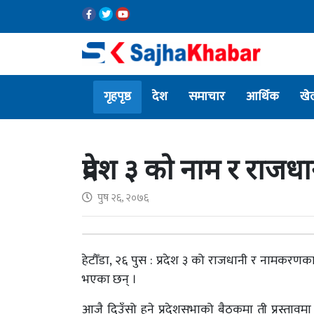
गृहपृष्ठ
देश
समाचार
आर्थिक
खे
प्रदेश ३ को नाम र राजध
पुष २६, २०७६
हेटौँडा, २६ पुस : प्रदेश ३ को राजधानी र नामकरणक
भएका छन् ।
आजै दिउँसो हुने प्रदेशसभाको बैठकमा ती प्रस्तावम