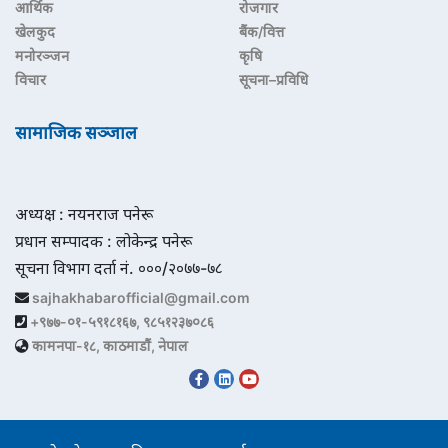
आर्थिक
रोजगार
खेलकुद
बैंक/वित्त
मनोरञ्जन
कृषि
विचार
सूचना–प्रविधि
सामाजिक सञ्जाल
अध्यक्ष : नयनराज पनेरू
प्रधान सम्पादक : लोकेन्द्र पनेरू
सूचना विभाग दर्ता नं. ०००/२०७७-७८
sajhakhabarofficial@gmail.com
+९७७-०१-५९१८१६७, ९८५१२३७०८६
कामनपा-१८, काठमाडौं, नेपाल