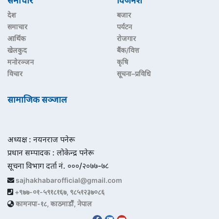
समाचार
विजनेश
देश
बजार
समाचार
पर्यटन
आर्थिक
रोजगार
खेलकुद
बैंक/वित्त
मनोरञ्जन
कृषि
विचार
सूचना–प्रविधि
सामाजिक सञ्जाल
अध्यक्ष : नयनराज पनेरू
प्रधान सम्पादक : लोकेन्द्र पनेरू
सूचना विभाग दर्ता नं. ०००/२०७७-७८
sajhakhabarofficial@gmail.com
+९७७-०१-५९१८१६७, ९८५१२३७०८६
कामनपा-१८, काठमाडौं, नेपाल