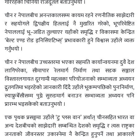
गरिरहेको चिनियाँ राजदूतले बताउनुभयो ।
चीन र नेपालबीच अनन्तकालसम्म कायम रहने रणनीतिक साझेदारी
र सहयोगले द्विपक्षीय हितलाई नै मुखरित गरेको, भूपरिवेष्टित
नेपाललाई भू–जडित तुल्याएर यहाँको समृद्धि र विकासमा केन्द्रित
‘बेल्ट एण्ड रोड इनिसिएटिभ्स्’ प्रभावकारी हुने विश्वास उहाँले व्यक्त
गर्नुभयो ।
चीन र नेपालबीच उच्चस्तरमा भएका सहमति कार्यान्वयनमा दुवै देश
लागिपरेका, सीमापार रेलमार्ग निर्माण तथा सडक सञ्जाल
विस्तारलगायत दूरगामी महत्वका परियोजनाको सम्भाव्यता अध्ययन
द्रुतगतिमा भइरहेको जानकारी दिँदै उहाँले भूकम्पपछिको पुनःनिर्माण,
स्याफ्रुबेँसीसम्म पुग्ने सुरुङमार्ग बनाउन सम्भाव्यता अध्ययन पनि
प्रारम्भ भइसकेको बताउनुभयो ।
एक पृथक प्रसङ्गमा उहाँले ‘टु प्लस वान’ अर्थात् चीनसहित भारत वा
अन्य देशबीचको साझेदारी सम्बन्धित देशको समृद्धि र त्यस राष्ट्रका
जनताको जीवनस्तर उकास्नेमा नै केन्द्रित हुनुपर्ने तथा आकारले