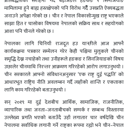
प्रतिबद्धताको सराहना गर्दैै बेइजिङले हङकङ र सिनजियाङ
मामिलामा हुने बाह्य हस्तक्षेपको पनि विरोध गर्दैै उसप्रति ऐक्यबद्धता
जनाउने अपेक्षा गरेको छ । चीन र नेपाल विकासोन्मुख राष्ट्र भएकाले
साझा हित र चासोका विषयमा नेपालको सक्रिय साथ र सहयोगको
आशा पनि चीनले गरेको छ ।
नेपालका लागि चिनियाँ राजदूत हउ यान्छीले आज आफ्नै
कार्यकक्षमा पत्रकार सम्मेलन गरेर केही पश्चिमा मुलुकले चीनको
समृद्धि देख्न नचाहेको तथा उनीहरूले हङकङ र सिनजियाङको विषय
उछालेर चीनमाथि निरन्तर आक्रमण गरिरहेको आरोप लगाउनुभयो ।
चीन सरकारले आफ्नो संविधानअनुसार ‘एक राष्ट्र दुई पद्धति’ को
आधारभूत राष्ट्रिय नीति अवलम्बन गर्दै त्यहाँको शान्ति र एकताका
लागि काम गरिरहेको बताउनुभयो ।
सन् २०१९ मा दुई देशबीच आर्थिक, सामाजिक, राजनीतिक,
व्यापारिक तथा जनता–जनताबीचको सम्पर्क र सम्बन्ध विस्तारमा
उल्लेख्य प्रगति भएको बताउँदै उहाँ लगातार चार वर्षदेखि चीन
नेपालमा सर्वाधिक लगानी गर्ने राष्ट्रका रूपमा रह्यो भने चीन–नेपाल