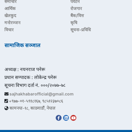
समाचार
पर्यटन
आर्थिक
रोजगार
खेलकुद
बैंक/वित्त
मनोरञ्जन
कृषि
विचार
सूचना–प्रविधि
सामाजिक सञ्जाल
अध्यक्ष : नयनराज पनेरू
प्रधान सम्पादक : लोकेन्द्र पनेरू
सूचना विभाग दर्ता नं. ०००/२०७७-७८
sajhakhabarofficial@gmail.com
+९७७-०१-५९१८१६७, ९८५१२३७०८६
कामनपा-१८, काठमाडौं, नेपाल