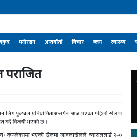
लकुद
मनोरञ्जन
अन्तर्वार्ता
विचार
ब्लग
स्वास्थ्य
सल पराजित
भिजन लिग फुटबल प्रतियोगिताअन्तर्गत आज भएको पहिलो खेलमा
त गर्दै विजयी भएको छ ।
घ) कम्प्लेक्समा भएको खेलमा जावलाखेलले च्यासललाई २–०