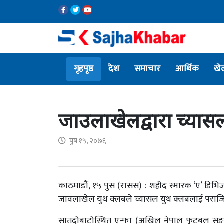
गृहपृष्ठ
देश
समाचार
आर्थिक
खे
जाउलाखेलद्वारा च्या
पुष १५, २०७६
काठमाडौं, १५ पुस (रासस) : शहीद स्मारक ‘ए’ डि
जावलाखेल युथ क्लबले च्यासल युथ क्लबलाई पराजि
सातदोबाटोस्थित एन्फा (अखिल नेपाल फुटबल सङ्