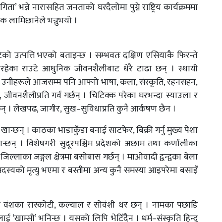
’ भन्ने नारासहित जनताको घरदैलोमा पुग्ने राष्ट्रिय कार्यक्रममा
ेशक लामिछानेले भन्नुभयो ।
 उत्पत्ति भएको बताइन्छ । सम्भवतः दक्षिण एसियाकै फिरन्ते
चिरहेका राउटे आधुनिक जीवनशैलीबाट धेरै टाढा छन् । स्थायी
पि, उनीहरूले आजसम्म पनि आफ्नो भाषा, कला, संस्कृति, रहनसहन,
 जीवनशैलीप्रति गर्व गर्छन् । चिटिक्क परेका घरभन्दा स्याउला र
छन् । लेखपढ, जागीर, सुख–सुविधाप्रति कुनै आर्कषण छैन ।
ान्छन् । काठका भाडाकुँडा बनाई साटफेर, बिक्री गर्नु मुख्य पेशा
मान्छन् । विशेषगरी सुदूरपश्चिम प्रदेशको अछाम तथा कर्णालीका
िल्लाका जङ्गल क्षेत्रमा बसोबास गर्छन् । माओवादी द्वन्द्वका बेला
सदस्यको मृत्यु भएमा र बस्तीमा अन्य कुनै समस्या आइपरेमा बसाइँ
री वंशका रास्कोटी, कल्याल र सोवंशी थर छन् । नामका पछाडि
सलाई ‘खाम्सी’ भनिन्छ । यसको लिपि भेटिँदैन । धर्म–संस्कृति हिन्दु