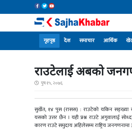
गृहपृष्ठ
देश
समाचार
आर्थिक
खे
राउटेलाई अबको जनगण
पुष १५, २०७६
सुर्खेत, १४ पुस (रासस) : राउटेको यकिन सङ्ख्या क
यसको उत्तर छैन । यही प्रश्न राउटे अगुवालाई सोध्द
कारण राउटे समुदाय अहिलेसम्म राष्ट्रिय जनगणनाम