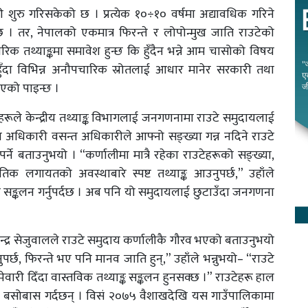
शुरु गरिसकेको छ । प्रत्येक १०÷१० वर्षमा अद्यावधिक गरिने
 । तर, नेपालको एकमात्र फिरन्ते र लोपोन्मुख जाति राउटेको
 तथ्याङ्कमा समावेश हुन्छ कि हुँदैन भन्ने आम चासोको विषय
ँदा विभिन्न अनौपचारिक स्रोतलाई आधार मानेर सरकारी तथा
एको पाइन्छ ।
हरूले केन्द्रीय तथ्याङ्क विभागलाई जनगणनामा राउटे समुदायलाई
ा अधिकारी वसन्त अधिकारीले आफ्नो सङ्ख्या गन्न नदिने राउटे
र्ने बताउनुभयो । “कर्णालीमा मात्रै रहेका राउटेहरूको सङ्ख्या,
िक लगायतको अवस्थाबारे स्पष्ट तथ्याङ्क आउनुपर्छ,” उहाँले
ा सङ्कलन गर्नुपर्दछ । अब पनि यो समुदायलाई छुटाउँदा जनगणना
कलेन्द्र सेजुवालले राउटे समुदाय कर्णालीकै गौरव भएको बताउनुभयो
छ, फिरन्ते भए पनि मानव जाति हुन्,” उहाँले भन्नुभयो– “राउटे
री दिँदा वास्तविक तथ्याङ्क सङ्कलन हुनसक्छ ।” राउटेहरू हाल
्रमा बसोबास गर्दछन् । विसं २०७५ वैशाखदेखि यस गाउँपालिकामा