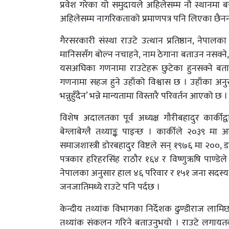
प्रवेश गरेका यो समुदायले अहिलेसम्म नौ स्थानमा ब
अहिलेसम्म नागरिकताको प्रमाणपत्र पनि लिएका छैनन
गैरसरकारी संस्था राउटे उत्थान प्रतिष्ठान, नेपालका 
मानिससँग बोल्न नचाहने, नाम ठेगाना बताउन नसक्ने,
यसअघिका गणनामा राउटेहरू छुटेका हुनसक्ने बताउन
गणनामा सहज हुने उहाँको विश्वास छ । उहाँका अनुस
भन्नुहुँदैन’ भन्ने मान्यतामा विस्तारै परिवर्तन आएको छ ।
विशेष अदालतका पूर्व अध्यक्ष गौरीबहादुर कार्कीद
बेग्लाबेग्लै तथ्याङ्क पाइन्छ । कार्कीले २०३९ 
समाजशास्त्री डोरबहादुर विष्टले सन् १९७६ मा २००, 
पत्रकार हरिहरसिंह राठौर १६४ र विष्णुऋषि पाण्डेले 
नेपालका अनुसार हाल ४६ परिवार र १५१ जना सदस्य छन्
जनजातिमध्ये राउटे पनि पर्दछ ।
केन्दीय तथ्यांक विभागका निर्देशक ढुण्डीराज लाम
तथ्यांक संकलन गरिने बताउनुभयो । राउटे लगायत