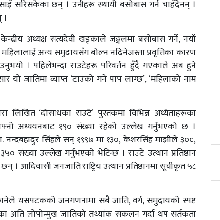
साइँ सरिसकेका छन् । उनीहरू स्थायी बसोबास गर्न चाहँदैनन् ।
् ।
केन्द्रीय अध्यक्ष सत्यदेवी खड्काले जङ्गलमा बसोबास गर्ने, नयाँ
 महिलालाई अन्य समुदायसँग बोल्न नदिनेजस्ता प्रवृत्तिका कारण
ुभयो । पहिलेभन्दा राउटेहरू परिवर्तन हुँदै गएकाले अब हुने
ार यो जातिमा व्याप्त ‘टाउको गने पाप लाग्छ’, ‘महिलाको नाम
्वारा लिखित ‘दोसाधका राउटे’ पुस्तकमा विभिन्न अध्येताहरूका
मा आफ्नो अध्ययनबाट १९० संख्या रहेको उल्लेख गर्नुभएको छ ।
डा. नन्दबहादुर सिंहले सन् १९९७ मा १३०, केशरसिंह माझीले ३००,
३५० संख्या उल्लेख गर्नुभएको भेटिन्छ । राउटे उत्थान प्रतिष्ठान
 । आदिवासी जनजाति राष्ट्रिय उत्थान प्रतिष्ठानमा सूचीकृत ५८
िछानेले यसपटकको जनगणनामा सबै जाति, वर्ग, समुदायको स्पष्ट
का अति लोपोन्मुख जातिको तथ्यांक संकलन गर्दा थप सर्तकता