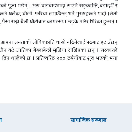
ोको पूजा गर्छन् । अरु चाडवाडभन्दा साउने सङ्क्रान्ति, बडादशैं र
रूले घलेक, चोलो, फरिया लगाउँछन् भने पुरुषहरूले गादो (सेतो
पैसा राख्ने थैली घाँटीबाट कम्मरसम्म छड्के पारेर भिरेका हुन्छन् ।
्ने, आफ्ना जनताको जीविकाप्रति चासो नदिनेलाई पदबाट हटाउँछन्
ष तीन वटै जातिका बेग्लाबेग्लै मुखिया राखिएका छन् । सरकारले
दिन थालेको छ । प्रतिव्यक्ति ५०० रुपैयाँबाट शुरु भएको भत्ता
श
सामाजिक सञ्जाल