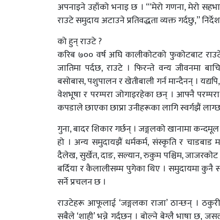
अपनाइने उहाँको भनाइ छ । “‘मेरो गणना, मेरो सहभागिता
राउटे समुदाय अटाउने प्रतिवद्धता व्यक्त गर्दछु,” निर्द
को हुन् राउटे ?
करिब ७०० वर्ष अघि कालीकोटको फुकोटबाट राउटेको
जातिमा पर्दछ, राउटे । फिरन्ते वन्य जीवनमा बा
बसोबास, पशुपालन र खेतीबाली गर्न मान्दैनन् । यद्य
वेशभूषा र परम्परा जोगाइरहेका छन् । आफ्नै परम्परा,
कपडाले छाएका छाप्रा उनीहरूका लागि स्वर्गझैं लाग्
गुना, बादर शिकार गर्छन् । जङ्गलको खानामा कन्दमूल ख
हो । अन्य समुदायझैं धर्मकर्म, संस्कृति र चाडबाड 
दैलेख, सुर्खेत, दाङ, सल्यान, रुकुम पश्चिम, जाजरकोट ज
बर्दिया र कैलालीसम्म पुगेका थिए । समुदायमा कुनै 
सर्ने प्रचलन छ ।
राउटेहरू आफूलाई ‘जङ्गलका राजा’ ठान्छन् । ठकु
सबैले ‘शाही’ भन्ने गर्दछन् । बोल्ने बेग्लै भाषा छ, ज