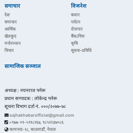
समाचार
विजनेश
देश
बजार
समाचार
पर्यटन
आर्थिक
रोजगार
खेलकुद
बैंक/वित्त
मनोरञ्जन
कृषि
विचार
सूचना–प्रविधि
सामाजिक सञ्जाल
अध्यक्ष : नयनराज पनेरू
प्रधान सम्पादक : लोकेन्द्र पनेरू
सूचना विभाग दर्ता नं. ०००/२०७७-७८
sajhakhabarofficial@gmail.com
+९७७-०१-५९१८१६७, ९८५१२३७०८६
कामनपा-१८, काठमाडौं, नेपाल