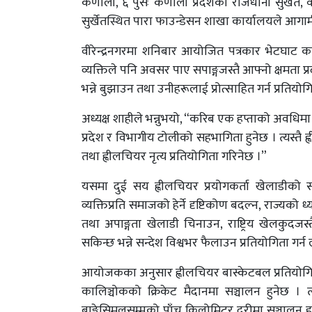
कर्णाली, ६ पुसः कर्णाली प्रदेशको राजधानी सुर्खेत, व
सुर्खेतस्थित पारा फाउन्डेसन शाखा कार्यालयले आगामी
वीरेन्द्रनगरमा शनिबार आयोजित पत्रकार भेटघाट का
व्यक्तिले पनि अवसर पाए सपाङ्गजस्तै आफ्नो क्षमता प्
भन्ने बुझाउन तथा उनीहरूलाई प्रोत्साहित गर्न प्रत
अध्यक्ष शाहीले भन्नुभयो, “करिब एक हप्ताको अवधिमा 
प्रदेश र विभागीय टोलीको सहभागिता हुनेछ । त्यस्तै 
तथा ह्वीलचियर नृत्य प्रतियोगिता गरिनेछ ।”
यसमा दुई सय ह्वीलचियर प्रयोगकर्ता खेलाडीको 
व्यक्तिप्रति समाजको हेर्ने दृष्टिकोण बदल्न, राज्यको ध्
तथा अपाङ्गता खेलाडी चिनाउन, राष्ट्रिय खेलकुदजस्तै
सकिन्छ भन्ने सन्देश विश्वभर फैलाउन प्रतियोगिता गर्
आयोजकका अनुसार ह्वीलचियर बास्केटबल प्रतियोगिता वी
कालिञ्चोकको क्रिकेट मैदानमा सञ्चालन हुनेछ । त्यस
बाङ्गेसिमलसम्मको पाँच किलोमिटर दूरीमा सञ्चालन हुनेछ 