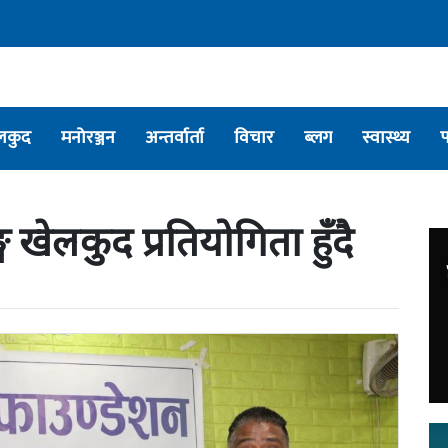
लकुद
मनोरञ्जन
अन्तर्वार्ता
विचार
ब्लग
स्वास्थ्य
्ग खेलकुद प्रतियोगिता हुँदै