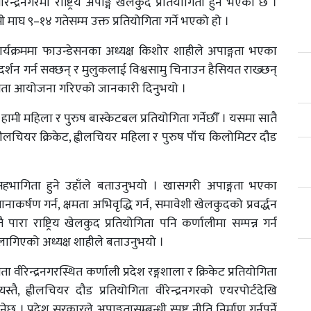
ीरेन्द्रनगरमा राष्ट्रिय अपाङ्ग खेलकुद प्रतियोगिता हुने भएको छ ।
 माघ ९–१४ गतेसम्म उक्त प्रतियोगिता गर्ने भएको हो ।
र्यक्रममा फाउन्डेसनका अध्यक्ष किशोर शाहीले अपाङ्गता भएका
रदर्शन गर्न सक्छन् र मुलुकलाई विश्वसामु चिनाउन हैसियत राख्छन्
ियोगिता आयोजना गरिएको जानकारी दिनुभयो ।
हामी महिला र पुरुष बास्केटबल प्रतियोगिता गर्नेछौँ । यसमा सातै
ह्वीलचियर क्रिकेट, ह्वीलचियर महिला र पुरुष पाँच किलोमिटर दौड
सहभागिता हुने उहाँले बताउनुभयो । खासगरी अपाङ्गता भएका
यानाकर्षण गर्न, क्षमता अभिवृद्धि गर्न, समावेशी खेलकुदको प्रवर्द्धन
 पारा राष्ट्रिय खेलकुद प्रतियोगिता पनि कर्णालीमा सम्पन्न गर्न
न लागिएको अध्यक्ष शाहीले बताउनुभयो ।
रेन्द्रनगरस्थित कर्णाली प्रदेश रङ्गशाला र क्रिकेट प्रतियोगिता
्तै, ह्वीलचियर दौड प्रतियोगिता वीरेन्द्रनगरको एयरपोर्टदेखि
। प्रदेश सरकारले अपाङ्गतासम्बन्धी स्पष्ट नीति निर्माण गर्नुपर्ने