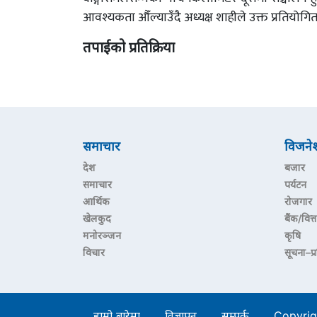
आवश्यकता औँल्याउँदै अध्यक्ष शाहीले उक्त प्रतियोगि
तपाईको प्रतिक्रिया
समाचार
विजने
देश
बजार
समाचार
पर्यटन
आर्थिक
रोजगार
खेलकुद
बैंक/वित्त
मनोरञ्जन
कृषि
विचार
सूचना–प्
हाम्रो बारेमा
विज्ञापन
सम्पर्क
Copyrig