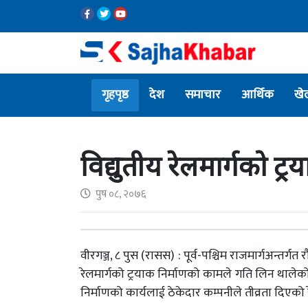
गृहपृष्ठ
देश
समाचार
आर्थिक
खे
विद्युतीय रेलमार्गको ट्र
पुष ०८, २०७६
वीरगञ्ज, ८ पुस (रासस) : पूर्व-पश्चिम राजमार्गअन्तर्गत
रेलमार्गको ट्रयाक निर्माणको कामले गति लिन थाले
निर्माणको कार्यलाई ठेकेदार कम्पनीले तीव्रता दिएक