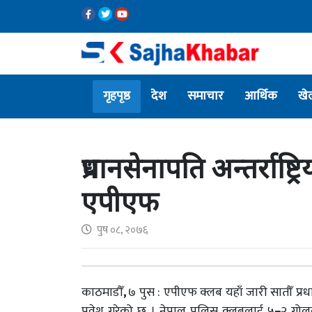
गृहपृष्ठ
देश
समाचार
आर्थिक
खे
प्रधानसेनापति अन्तर्रा
एपीएफ
पुष ०८, २०७६
काठमाडौँ
,
७ पुस : एपीएफ क्लब यहाँ जारी सातौँ प्र
प्रवेश गरेको छ । नेपाल पुलिस क्लबलाई ५
–
२ गोलल