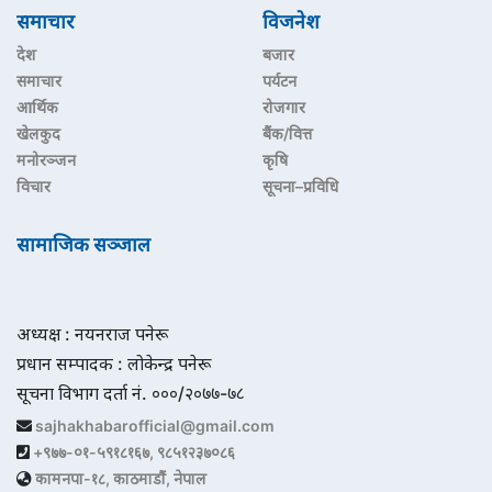
समाचार
विजनेश
देश
बजार
समाचार
पर्यटन
आर्थिक
रोजगार
खेलकुद
बैंक/वित्त
मनोरञ्जन
कृषि
विचार
सूचना–प्रविधि
सामाजिक सञ्जाल
अध्यक्ष : नयनराज पनेरू
प्रधान सम्पादक : लोकेन्द्र पनेरू
सूचना विभाग दर्ता नं. ०००/२०७७-७८
sajhakhabarofficial@gmail.com
+९७७-०१-५९१८१६७, ९८५१२३७०८६
कामनपा-१८, काठमाडौं, नेपाल