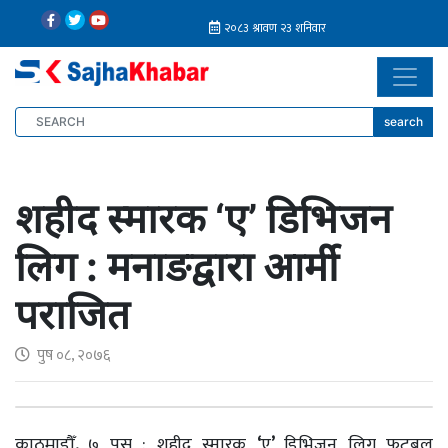
search
शहीद स्मारक ‘ए’ डिभिजन
लिग : मनाङद्वारा आर्मी
पराजित
पुष ०८, २०७६
काठमाडौँ
,
७ पुस : शहीद स्मारक
‘
ए
’
डिभिजन लिग फुटबल