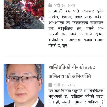
भदौ १५, २०८२
काठमाडौँ, १५ भदौ (रासस): पूर्व–
पश्चिम, हिमाल, पहाड तराई सबैका
आ–आफ्ना तर फरकफरक चालचलन
तथा संस्कृतिहरू छन्, जसले आ–
आफ्नो समाजलाई एकताको सूत्रमा
बाँधेको छ । आपसमा सद्भाव कायम
गरेको छ, जुन…
शान्तिप्रतिको चीनको उत्कट
अभिलाषाको अभिव्यक्ति
भदौ १४, २०८२
छन सङ चिनियाँ राष्ट्रपति सी चिनफिङले
भन्नुभएको छ, “इतिहास भनेको एउटा
ऐना हो, जसले वर्तमान र भविष्यलाई