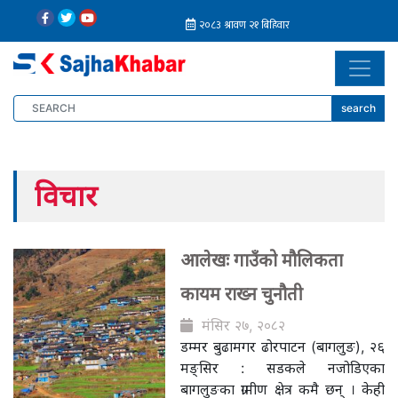
search
विचार
आलेखः गाउँको मौलिकता
कायम राख्न चुनौती
मंसिर २७, २०८२
डम्मर बुढामगर ढोरपाटन (बागलुङ), २६
मङ्सिर : सडकले नजोडिएका
बागलुङका ग्रामीण क्षेत्र कमै छन् । केही