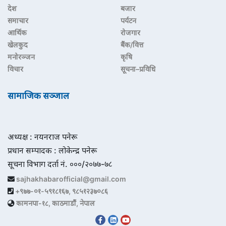
देश
बजार
समाचार
पर्यटन
आर्थिक
रोजगार
खेलकुद
बैंक/वित्त
मनोरञ्जन
कृषि
विचार
सूचना–प्रविधि
सामाजिक सञ्जाल
अध्यक्ष : नयनराज पनेरू
प्रधान सम्पादक : लोकेन्द्र पनेरू
सूचना विभाग दर्ता नं. ०००/२०७७-७८
sajhakhabarofficial@gmail.com
+९७७-०१-५९१८१६७, ९८५१२३७०८६
कामनपा-१८, काठमाडौं, नेपाल