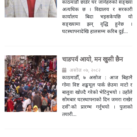
काठमाडौँ छाडेर घर जानेहरुको सङ्ख्या
अत्यधिक छ । विद्यालय र सरकारी
कार्यालय बिदा भइसकेपछि यो
सङ्ख्यामा झन् वृद्धि हुनेछ ।
घटस्थापनादेखि हालसम्म करिब दुई…
चाडपर्व आयो, मन खुसी छैन
असोज ०७, २०८२
काठमाडौँ, ७ असोज : आज बिहानै
गोमा विष्ट शङ्खमूल पार्क छेउमा माटो र
बालुवा खोज्दै गरेको भेटिनुभयो । उहाँले
सोमबार घटस्थापनाको दिन जमरा राखेर
दसँैको प्रारम्भ गर्नुभयो । पुजाको
तयारी…