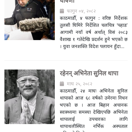
घोषणा
फागुन ०४, २०८२
काठमाडौँ, ४ फागुन : वरिष्ठ निर्देशक
तुलसी घिमिरे निर्देशित चलचित्र ‘पहाड’
आगामी नयाँ वर्ष अर्थात् विसं २०८३
वैशाख १ गतेदेखि प्रदर्शन हुने भएको छ
। युवा जनशक्ति विदेश पलायन हुँदा…
रहेनन् अभिनेता सुनिल थापा
माघ २५, २०८२
काठमाडौँ, २४ माघः अभिनेता सुनिल
थापाको आज ६८ वर्षको उमेरमा निधन
भएको छ । आज बिहान अचानक
स्वास्थ्यमा समस्या देखिएपछि अभिनेता
थापालाई उपचारका लागि
थापाथलीस्थित नर्भिक अस्पताल