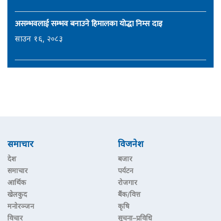
असम्भवलाई सम्भव बनाउने हिमालका योद्धा निम्स दाइ
साउन १६, २०८३
समाचार
विजनेश
देश
बजार
समाचार
पर्यटन
आर्थिक
रोजगार
खेलकुद
बैंक/वित्त
मनोरञ्जन
कृषि
विचार
सूचना–प्रविधि