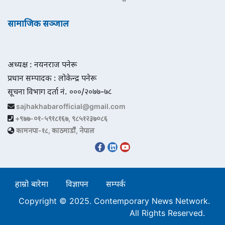
सामाजिक सञ्जाल
अध्यक्ष : नयनराज पनेरू
प्रधान सम्पादक : लोकेन्द्र पनेरू
सूचना विभाग दर्ता नं. ०००/२०७७-७८
sajhakhabarofficial@gmail.com
+९७७-०१-५९१८१६७, ९८५१२३७०८६
कामनपा-१८, काठमाडौं, नेपाल
हाम्रो बारेमा
विज्ञापन
सम्पर्क
Copyright © 2025. Contemporary News Network.
All Rights Reserved.