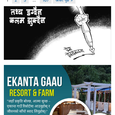
1
2
3
…
167
अर्को पृष्ठ »