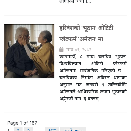
लगिएको थियो ।…
हरिवंशको ‘भूठान’ ओटिटी
प्लेटफर्म ‘अमेजन’ मा
माघ ०९, २०८२
काठमाडौँ, ८ माघः चलचित्र ‘भूठान’
विश्वविख्यात ओटिटी प्लेटफर्म
अमेजनमा सार्वजनिक गरिएको छ ।
चलचित्रका निर्माता अविरल थापाका
अनुसार गत जनवरी ९ तारिखदेखि
अमेजनले आधिकारिक रूपमा भूठानको
अङ्गे्रजी नाम ‘द वल्र्डस्…
Page 1 of 167