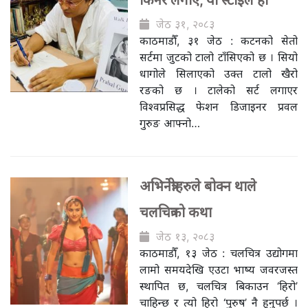
किनेर लगाए, यो स्टाइल हो’
जेठ ३१, २०८३
काठमाडौँ, ३१ जेठ : कटनको सेतो
सर्टमा जुटको टालो टाँसिएको छ । सियो
धागोले सिलाएको उक्त टालो खैरो
रङको छ । टालेको सर्ट लगाएर
विश्वप्रसिद्ध फेशन डिजाइनर प्रवल
गुरुङ आफ्नो…
अभिनेत्रीहरुले बोक्न थाले
चलचित्रको कथा
जेठ १३, २०८३
काठमाडौँ, १३ जेठ : चलचित्र उद्योगमा
लामो समयदेखि एउटा भाष्य जवरजस्त
स्थापित छ, चलचित्र बिकाउन ‘हिरो’
चाहिन्छ र त्यो हिरो ‘पुरुष’ नै हुनुपर्छ ।