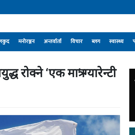
लकुद
मनोरञ्जन
अन्तर्वार्ता
विचार
ब्लग
स्वास्थ्य
रोक्ने ‘एक मात्र’ ग्यारेन्टी