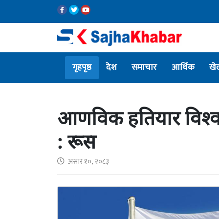
गृहपृष्ठ
देश
समाचार
आर्थिक
खे
आणविक हतियार विश्वयुद्ध 
: रूस
असार १०, २०८३