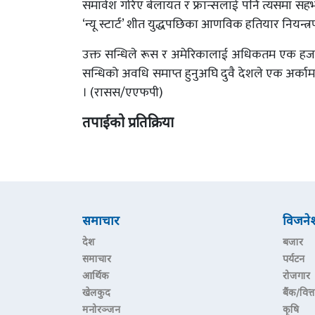
समावेश गरिए बेलायत र फ्रान्सलाई पनि त्यसमा सहभा
‘न्यू स्टार्ट’ शीत युद्धपछिका आणविक हतियार नियन्त्र
उक्त सन्धिले रूस र अमेरिकालाई अधिकतम एक हजा
सन्धिको अवधि समाप्त हुनुअघि दुवै देशले एक अर्क
। (रासस/एएफपी)
तपाईको प्रतिक्रिया
समाचार
विजने
देश
बजार
समाचार
पर्यटन
आर्थिक
रोजगार
खेलकुद
बैंक/वित्त
मनोरञ्जन
कृषि