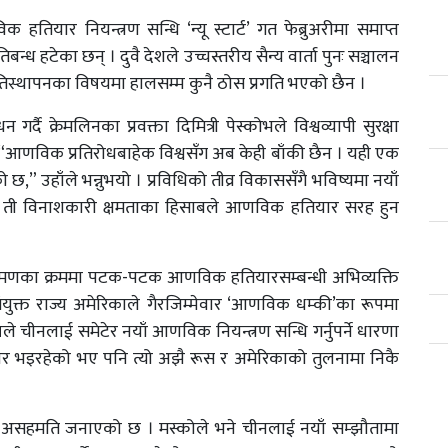
तियार नियन्त्रण सन्धि ‘न्यू स्टार्ट’ गत फेब्रुअरीमा समाप्त
्ध हटेका छन् । दुवै देशले उच्चस्तरीय सैन्य वार्ता पुनः सञ्चालन
तिस्थापनका विषयमा हालसम्म कुनै ठोस प्रगति भएको छैन ।
ै क्रेमलिनका प्रवक्ता दिमित्री पेस्कोभले विश्वव्यापी सुरक्षा
 “आणविक प्रतिरोधबाहेक विश्वसँग अब केही बाँकी छैन । यही एक
ो छ,” उहाँले भन्नुभयो । प्रविधिको तीव्र विकाससँगै भविष्यमा नयाँ
र ती विनाशकारी क्षमताका हिसाबले आणविक हतियार सरह हुन
ो आक्रमणका क्रममा पटक-पटक आणविक हतियारसम्बन्धी अभिव्यक्ति
ंयुक्त राज्य अमेरिकाले गैरजिम्मेवार ‘आणविक धम्की’का रूपमा
्पले चीनलाई समेटेर नयाँ आणविक नियन्त्रण सन्धि गर्नुपर्ने धारणा
र भइरहेको भए पनि त्यो अझै रूस र अमेरिकाको तुलनामा निकै
ूपमा असहमति जनाएको छ । मस्कोले भने चीनलाई नयाँ सम्झौतामा