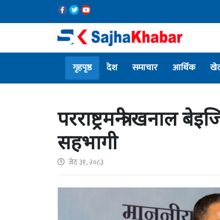
गृहपृष्ठ
देश
समाचार
आर्थिक
खे
परराष्ट्रमन्त्री खनाल बे
सहभागी
जेठ ३१, २०८३