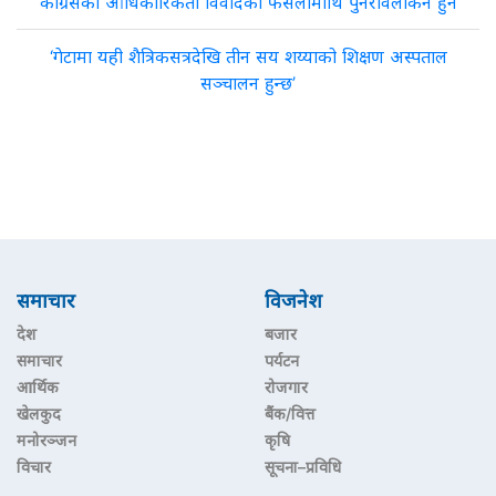
कांग्रेसको आधिकारिकता विवादको फैसलामाथि पुनरावलोकन हुने
‘गेटामा यही शैत्रिकसत्रदेखि तीन सय शय्याको शिक्षण अस्पताल
सञ्चालन हुन्छ’
समाचार
विजनेश
देश
बजार
समाचार
पर्यटन
आर्थिक
रोजगार
खेलकुद
बैंक/वित्त
मनोरञ्जन
कृषि
विचार
सूचना–प्रविधि