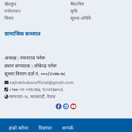
खेलकुद
बैंक/वित्त
मनोरञ्जन
कृषि
विचार
सूचना–प्रविधि
सामाजिक सञ्जाल
अध्यक्ष : नयनराज पनेरू
प्रधान सम्पादक : लोकेन्द्र पनेरू
सूचना विभाग दर्ता नं. ०००/२०७७-७८
sajhakhabarofficial@gmail.com
+९७७-०१-५९१८१६७, ९८५१२३७०८६
कामनपा-१८, काठमाडौं, नेपाल
हाम्रो बारेमा
विज्ञापन
सम्पर्क