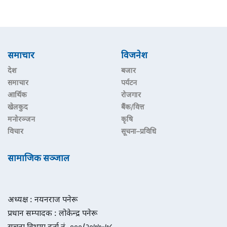
समाचार
विजनेश
देश
बजार
समाचार
पर्यटन
आर्थिक
रोजगार
खेलकुद
बैंक/वित्त
मनोरञ्जन
कृषि
विचार
सूचना–प्रविधि
सामाजिक सञ्जाल
अध्यक्ष : नयनराज पनेरू
प्रधान सम्पादक : लोकेन्द्र पनेरू
सूचना विभाग दर्ता नं. ०००/२०७७-७८