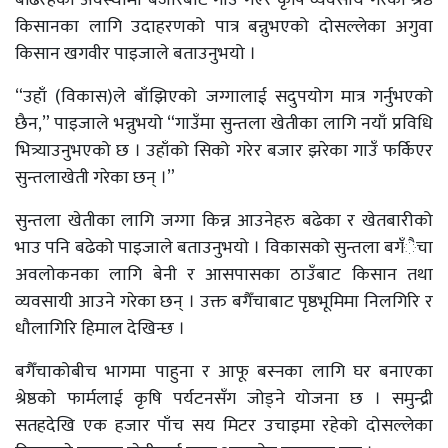
बढिरहेको अवस्थामा बजारबाट गाउँ गएर कृषि व्यवसाय गरेका श्रेष्ठ
किसानका लागि उदाहरणको पात्र बन्नुभएको दोसल्लेका अगुवा
किसान खगवीर पाइजाले बताउनुभयो ।
“उहाँ (विकास)ले बाँझिएको जग्गालाई सदुपयोग मात्र गर्नुभएको
छैन,” पाइजाले भन्नुभयो “गाउँमा सुन्तला खेतीका लागि नयाँ प्रविधि
भित्र्याउनुभएको छ । उहाँको सिको गरेर बजार झरेका गाउँ फर्किएर
सुन्तलाखेती गरेका छन् ।”
सुन्तला खेतीका लागि जग्गा किन्न आउनेहरु बढेका र खेतबारीको
भाउ पनि बढेको पाइजाले बताउनुभयो । विकासको सुन्तला बगँैचा
अवलोकनका लागि बेनी र आसपासका ठाउँबाट किसान तथा
व्यवसायी आउने गरेका छन् । उक्त बगैँचाबाट पृष्ठभूमिमा निलगिरि र
धौलागिरि हिमाल देखिन्छ ।
बगैँचाकोबीच भागमा पाहुना र आफू बस्नका लागि घर बनाएका
श्रेष्ठको फार्मलाई कृषि पर्यटनसँग जोड्ने योजना छ । समुन्द्री
सतहदेखि एक हजार पाँच सय मिटर उचाइमा रहेको दोसल्लेका