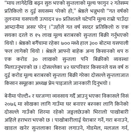
“माघ लागेदेखि बढ्न सुरु भएको सुन्तलाको मूल्य फागुन २ गतेसम्म
प्रतिकिलो रु दुई सयसम्म परेको हो,” श्रेष्ठले भन्नुभयो “गत वर्षको
तुलनामा यसपाली उत्पादन ४० प्रतिशतले घटेपनि मूल्य राम्रो पाउँदा
आम्दानीमा असर परेन् ।”उहाँले गत वर्ष सरदर प्रतिकिलो रु एक
सयका दरले रु १५ लाख मूल्य बराबरको सुन्तला बिक्री गर्नुभएको
थियो । श्रेष्ठको बगैँचामा रहेका ७०० मध्ये हाल ३०० बोटमा यसपाली
फल लागेको थियो । श्रेष्ठले आफ्नो बाहेक अन्य किसानको थप रु
एक करोड ३० लाखको सुन्तला पनि बिक्रीको व्यवस्था
मिलाउनुभएको छ । दोसल्लेका ४२ घरपरिवार किसानले यस वर्ष रु
दुई करोड मूल्य बराबरको सुन्तला बिक्री गरेका दोसल्ले सुन्तलाजात
किसान समूहका अध्यक्ष प्रेम पाइजाले जानकारी दिनुभयो ।
बेनीमा पोल्टी« र घरजग्गा व्यवसाय गर्दै आउनु भएका विकासले विसं
२०७६ मा सोखका लागि गाउँमा घर बनाएर बस्नका लागि किनेको
दोसल्ले गाउँको शिरमा रहेको जङ्गलछेउको भिरालो पाखोबारी
अहिले हराभरा भएको छ । पाखोबारीलाई घेराबार गर्ने, गरा बनाउने,
खाडल खनेर सुन्तलाका बिरुवा लगाउने, गोडमेल, मलजल गर्न,